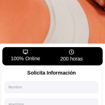
100% Online
200 horas
Solicita Información
Todos
los
campos
son