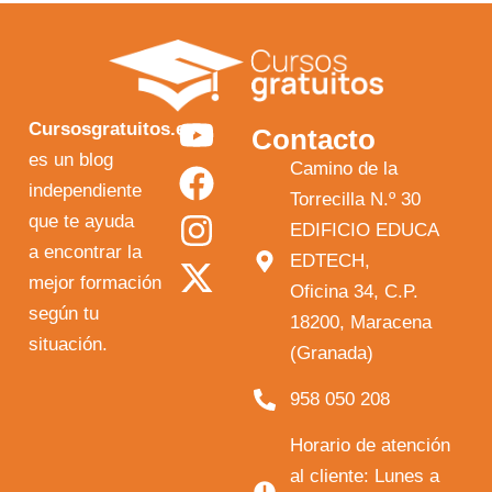
Y
F
I
X
Cursosgratuitos.es
Contacto
o
a
n
-
es un blog
Camino de la
independiente
u
c
s
t
Torrecilla N.º 30
que te ayuda
t
e
t
w
EDIFICIO EDUCA
a encontrar la
EDTECH,
u
b
a
i
mejor formación
Oficina 34, C.P.
b
o
g
t
según tu
18200, Maracena
e
o
r
t
situación.
(Granada)
k
a
e
958 050 208
m
r
Horario de atención
al cliente: Lunes a