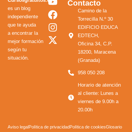
Y
F
I
X
Cursosgratuitos.es
Contacto
o
a
n
-
es un blog
Camino de la
independiente
u
c
s
t
Torrecilla N.º 30
que te ayuda
t
e
t
w
EDIFICIO EDUCA
a encontrar la
EDTECH,
u
b
a
i
mejor formación
Oficina 34, C.P.
b
o
g
t
según tu
18200, Maracena
e
o
r
t
situación.
(Granada)
k
a
e
958 050 208
m
r
Horario de atención
al cliente: Lunes a
viernes de 9.00h a
20.00h
Aviso legal
Política de privacidad
Política de cookies
Glosario