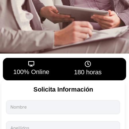
100% Online
180 horas
Solicita Información
Todos
los
campos
son