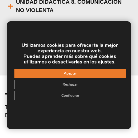
UNIDAD DIDÁCTICA 8. COMUNICACIÓN
NO VIOLENTA
UNIDAD DIDÁCTICA 9. DINÁMICAS DE
GRUPOS
Utilizamos cookies para ofrecerte la mejor
experiencia en nuestra web.
Puedes aprender más sobre qué cookies
utilizamos o desactivarlas en los
ajustes
.
Aceptar
Rechazar
Titulación
Configurar
Titulación Expedida y Avalada por el Instituto Europeo de
Estudios Empresariales