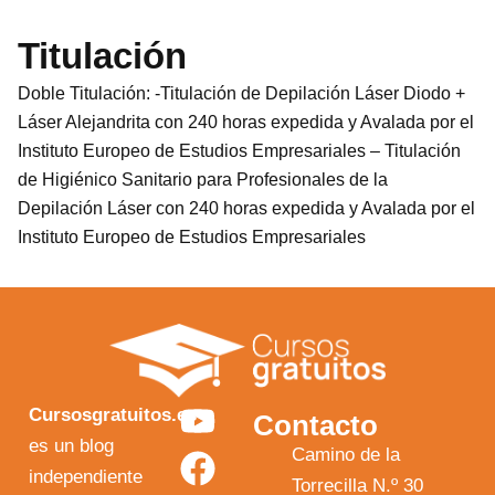
Titulación
Doble Titulación: -Titulación de Depilación Láser Diodo +
Láser Alejandrita con 240 horas expedida y Avalada por el
Instituto Europeo de Estudios Empresariales – Titulación
de Higiénico Sanitario para Profesionales de la
Depilación Láser con 240 horas expedida y Avalada por el
Instituto Europeo de Estudios Empresariales
Y
F
I
X
Cursosgratuitos.es
Contacto
o
a
n
-
es un blog
Camino de la
independiente
u
c
s
t
Torrecilla N.º 30