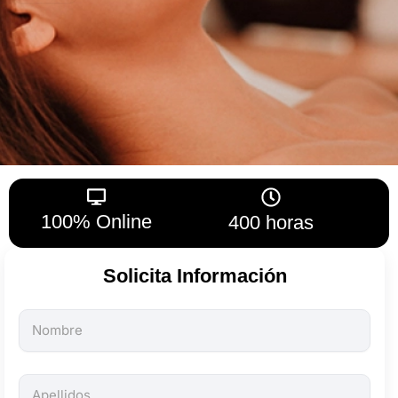
100% Online
400 horas
Solicita Información
Todos
los
campos
son