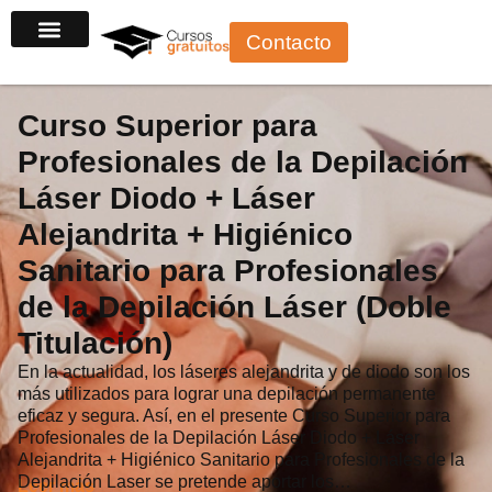
Ir
Contacto
al
contenido
Curso Superior para
Profesionales de la Depilación
Láser Diodo + Láser
Alejandrita + Higiénico
Sanitario para Profesionales
de la Depilación Láser (Doble
Titulación)
En la actualidad, los láseres alejandrita y de diodo son los
más utilizados para lograr una depilación permanente
eficaz y segura. Así, en el presente Curso Superior para
Profesionales de la Depilación Láser Diodo + Láser
Alejandrita + Higiénico Sanitario para Profesionales de la
Depilación Laser se pretende aportar los…
Leer más