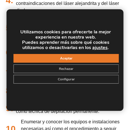
4.
contraindicaciones del láser alejandrita y del láser
diodo.
Describir los recursos materiales así como el
5.
procedimiento a seguir para el adecuado desarrollo
Utilizamos cookies para ofrecerte la mejor
de las sesiones de tratamiento láser.
experiencia en nuestra web.
Puedes aprender más sobre qué cookies
Conocer las indicaciones, contraindicaciones y
utilizamos o desactivarlas en los
ajustes
.
6.
precauciones a tener en cuenta en la depilación con
Aceptar
láser.
Rechazar
Conocer las características anatómicas y
7.
fisiológicas de la piel y sus anexos.
Configurar
Identificar las afecciones del pelo más comunes y la
8.
etiología de cada una de ellas.
Describir las bases físicas del empleo del láser
9.
como técnica de depilación permanente.
Enumerar y conocer los equipos e instalaciones
10.
necesarias así como el procedimiento a seguir