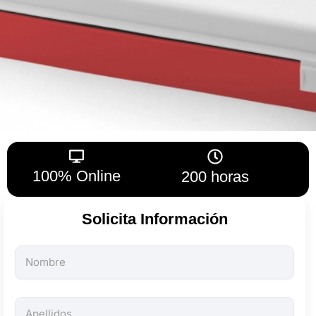
100% Online
200 horas
Solicita Información
Todos
los
campos
son