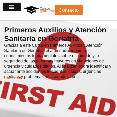
Ir
Contacto
al
contenido
Primeros Auxilios y Atención
Sanitaria en Geriatría
Gracias a este Curso en Primeros Auxilios y Atención
Sanitaria en Geriatría, el alumnado adquirirá
conocimientos fundamentales sobre el cuidado y la
seguridad de las personas mayores en situaciones de
urgencia y cuidados diarios. Al finalizar, podrá identificar y
actuar ante accidentes frecuentes, caídas, urgencias
médicas y problemas relacionados con…
Leer más