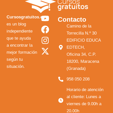
Y
F
I
X
Cursosgratuitos.es
Contacto
o
a
n
-
es un blog
Camino de la
independiente
u
c
s
t
Torrecilla N.º 30
que te ayuda
t
e
t
w
EDIFICIO EDUCA
a encontrar la
EDTECH,
u
b
a
i
mejor formación
Oficina 34, C.P.
b
o
g
t
según tu
18200, Maracena
e
o
r
t
situación.
(Granada)
k
a
e
958 050 208
m
r
Horario de atención
al cliente: Lunes a
viernes de 9.00h a
20.00h