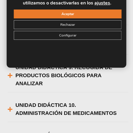
utilizamos o desactivarlas en los
ajustes
.
UNIDAD DIDÁCTICA 7. GRANDES
Aceptar
SÍNDROMES GERIÁTRICOS
Rechazar
Configurar
UNIDAD DIDÁCTICA 8. INCONTINENCIA
URINARIA EN EL ANCIANO
UNIDAD DIDÁCTICA 9. RECOGIDA DE
PRODUCTOS BIOLÓGICOS PARA
ANALIZAR
UNIDAD DIDÁCTICA 10.
ADMINISTRACIÓN DE MEDICAMENTOS