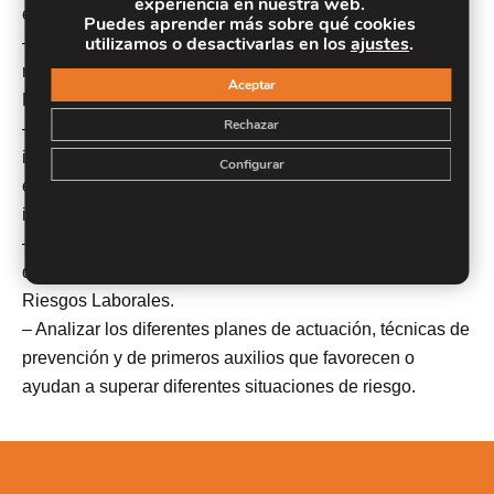
experiencia en nuestra web.
estratégica en la empresa.
Puedes aprender más sobre qué cookies
utilizamos o desactivarlas en los
ajustes
.
– Desarrollar en el alumnado aquellas competencias
necesarias para ejercer las funciones de Técnico en
Aceptar
Prevención de Riesgos Laborales de Nivel Básico.
Rechazar
– Adquirir conocimientos que permitan al alumnado
identificar, evitar, corregir y prevenir problemas
Configurar
específicos que puedan poner en peligro la salud e
integridad de los trabajadores.
– Conocer las leyes y normas en materia de prevención
de riesgos laborales en base a la Ley de Prevención de
Riesgos Laborales.
– Analizar los diferentes planes de actuación, técnicas de
prevención y de primeros auxilios que favorecen o
ayudan a superar diferentes situaciones de riesgo.