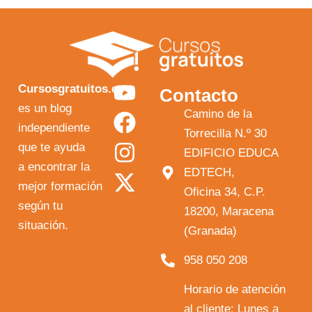
Y
F
I
X
Cursosgratuitos.es
Contacto
o
a
n
-
es un blog
Camino de la
independiente
u
c
s
t
Torrecilla N.º 30
que te ayuda
t
e
t
w
EDIFICIO EDUCA
a encontrar la
EDTECH,
u
b
a
i
mejor formación
Oficina 34, C.P.
b
o
g
t
según tu
18200, Maracena
e
o
r
t
situación.
(Granada)
k
a
e
958 050 208
m
r
Horario de atención
al cliente: Lunes a