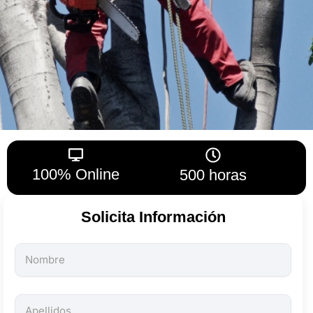
100% Online
500 horas
Solicita Información
Todos
los
campos
son