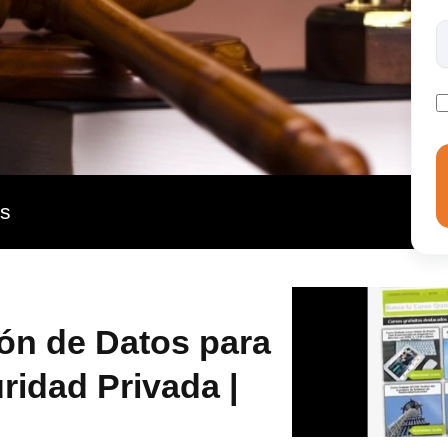
e datos personales. La demanda de profesionales
que el cumplimiento normativo no solo es un requisito
rticipar en este curso te permitirá destacar en un
la especialización, brindándote habilidades clave para
ntizar la integridad de sus datos. ¡No pierdas la
ante y con un futuro prometedor!
as
ón de Datos para
idad Privada |