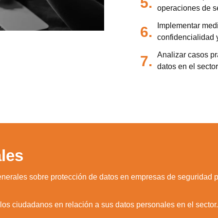
5.
operaciones de s
Implementar medi
6.
confidencialidad 
Analizar casos pr
7.
datos en el secto
les
nerales sobre protección de datos en empresas de seguridad p
e los ciudadanos en relación a sus datos personales en el sector.