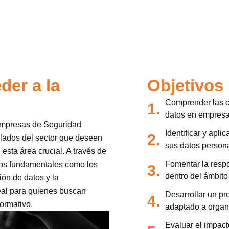
der a la
Objetivos
Comprender las c
1.
datos en empresa
 empresas de Seguridad
Identificar y apli
2.
tulados del sector que deseen
sus datos persona
esta área crucial. A través de
Fomentar la respo
tos fundamentales como los
3.
dentro del ámbito
ión de datos y la
deal para quienes buscan
Desarrollar un p
4.
ormativo.
adaptado a organ
Evaluar el impact