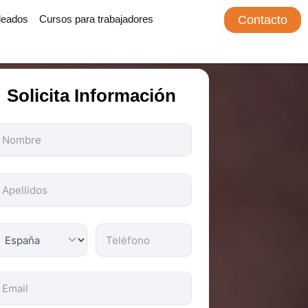
leados
Cursos para trabajadores
Contacto
Solicita Información
odos
os
ampos
on
bligatorios.