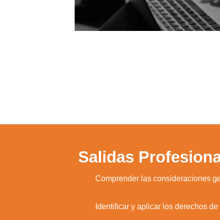
Salidas Profesiona
1.
Comprender las consideraciones ge
2.
Identificar y aplicar los derechos d