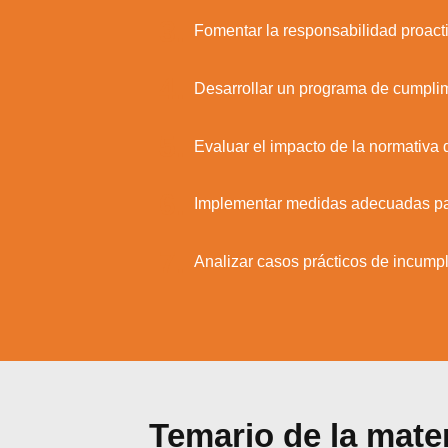
3.
Fomentar la responsabilidad proacti
4.
Desarrollar un programa de cumplim
Utili
Puedes 
5.
Evaluar el impacto de la normativa 
6.
Implementar medidas adecuadas para
7.
Analizar casos prácticos de incumpl
Temario de la mate