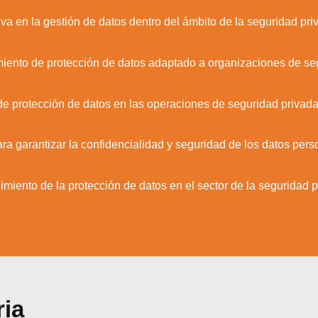
va en la gestión de datos dentro del ámbito de la seguridad pri
iento de protección de datos adaptado a organizaciones de se
zamos cookies para ofrecerte la mejor experiencia en nuestr
aprender más sobre qué cookies utilizamos o desactivarla
ajustes
.
de protección de datos en las operaciones de seguridad privada
Aceptar
Rechazar
Configurar
 garantizar la confidencialidad y seguridad de los datos pers
imiento de la protección de datos en el sector de la seguridad p
ria