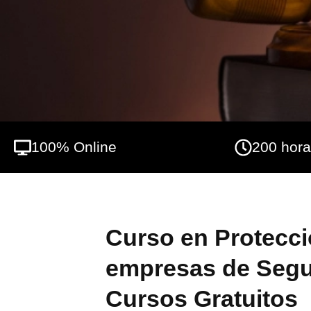
asumir las organizaciones en el manejo d
capacitados en esta área está en auge, ya 
legal, sino también un compromiso ético. Pa
sector que valora la formación continua y 
asegurar la confianza de tus clientes y gara
oportunidad de formarte en un ámbito relev
100% Online
200 hor
Curso en Protecci
empresas de Segur
Cursos Gratuitos