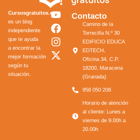
Y
F
I
X
Cursosgratuitos.es
Contacto
o
a
n
-
es un blog
Camino de la
independiente
u
c
s
t
Torrecilla N.º 30
que te ayuda
t
e
t
w
EDIFICIO EDUCA
a encontrar la
EDTECH,
u
b
a
i
mejor formación
Oficina 34, C.P.
b
o
g
t
según tu
18200, Maracena
e
o
r
t
situación.
(Granada)
k
a
e
958 050 208
m
r
Horario de atención
al cliente: Lunes a
viernes de 9.00h a
20.00h