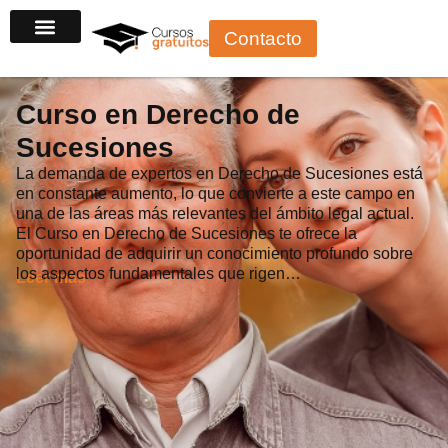
Ir
Contacto
al
contenido
Curso en Derecho de
Sucesiones
La demanda de expertos en Derecho de Sucesiones está
en constante aumento, lo que convierte a este campo en
una de las áreas más relevantes del ámbito legal actual.
El Curso en Derecho de Sucesiones te ofrece la
oportunidad de adquirir un conocimiento profundo sobre
los aspectos fundamentales que rigen…
Leer más