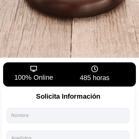
100% Online
485 horas
Solicita Información
Todos
los
campos
son