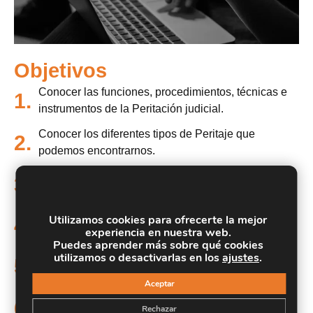
Objetivos
Conocer las funciones, procedimientos, técnicas e
1.
instrumentos de la Peritación judicial.
Conocer los diferentes tipos de Peritaje que
2.
podemos encontrarnos.
Interpretar el sistema de mediación y la importancia
3.
de éste en la implicación de los afectados.
Utilizamos cookies para ofrecerte la mejor
4.
Diferenciar entre los tipos de informes periciales.
experiencia en nuestra web.
Puedes aprender más sobre qué cookies
utilizamos o desactivarlas en los
ajustes
.
Conocer el proceso de elaboración de los informes
5.
periciales.
Aceptar
Analizar las pruebas judiciales, desde su concepto
6.
Rechazar