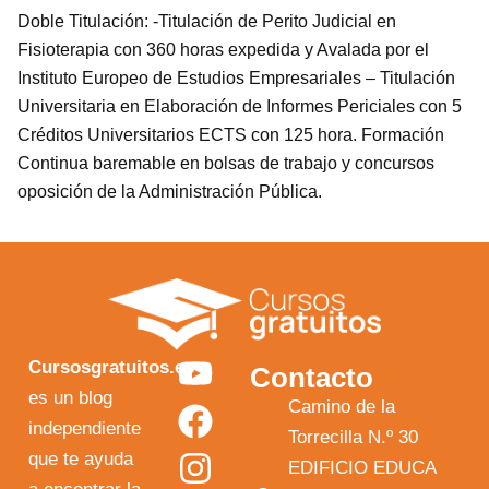
Doble Titulación: -Titulación de Perito Judicial en
Fisioterapia con 360 horas expedida y Avalada por el
Instituto Europeo de Estudios Empresariales – Titulación
Universitaria en Elaboración de Informes Periciales con 5
Créditos Universitarios ECTS con 125 hora. Formación
Continua baremable en bolsas de trabajo y concursos
oposición de la Administración Pública.
Y
F
I
X
Cursosgratuitos.es
Contacto
o
a
n
-
es un blog
Camino de la
independiente
u
c
s
t
Torrecilla N.º 30
que te ayuda
t
e
t
w
EDIFICIO EDUCA