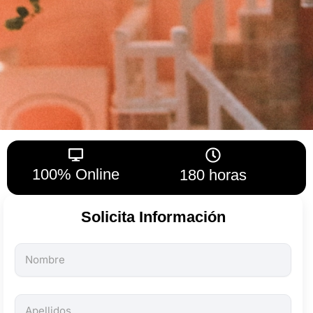
100% Online
180 horas
Solicita Información
Todos
los
campos
son