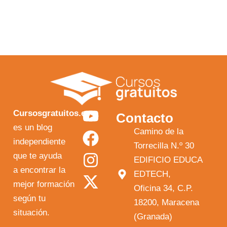
Y
F
I
X
Cursosgratuitos.es
Contacto
o
a
n
-
es un blog
Camino de la
independiente
u
c
s
t
Torrecilla N.º 30
que te ayuda
t
e
t
w
EDIFICIO EDUCA
a encontrar la
EDTECH,
u
b
a
i
mejor formación
Oficina 34, C.P.
b
o
g
t
según tu
18200, Maracena
e
o
r
t
situación.
(Granada)