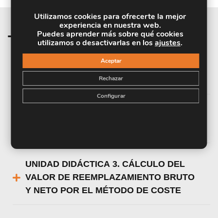
Utilizamos cookies para ofrecerte la mejor
experiencia en nuestra web.
Puedes aprender más sobre qué cookies
Temario de la materia
utilizamos o desactivarlas en los
ajustes
.
Aceptar
UNIDAD DIDÁCTICA 1. ¿QUÉ SON LAS
Rechazar
PERITACIONES INMOBILIARIAS?
Configurar
UNIDAD DIDÁCTICA 2. VALORACIÓN DE
INMUEBLES Y URBANISMO
UNIDAD DIDÁCTICA 3. CÁLCULO DEL
VALOR DE REEMPLAZAMIENTO BRUTO
Y NETO POR EL MÉTODO DE COSTE