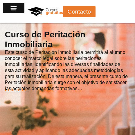
Ir
Contacto
al
contenido
Curso de Peritación
Inmobiliaria
Este curso de Peritación Inmobiliaria permitirá al alumno
conocer el marco legal sobre las peritaciones
inmobiliarias, identificando las diversas finalidades de
esta actividad y aplicando las adecuadas metodologías
para su realización. De esta manera, el presente curso de
Peritación Inmobiliaria surge con el objetivo de satisfacer
las actuales demandas formativas…
Leer más