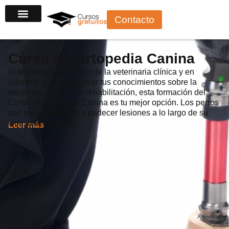
Ir
Contacto
al
contenido
Curso en Ortopedia Canina
Si te interesa el ámbito de la veterinaria clínica y en
concreto quieres mejorar tus conocimientos sobre la
ortopedia canina y la rehabilitación, esta formación del
Curso en Ortopedia Canina es tu mejor opción. Los perros
son muy propensos a padecer lesiones a lo largo de su
vida, una correcta…
Leer más