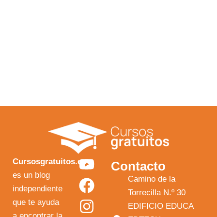
Y
F
I
X
Cursosgratuitos.es
Contacto
o
a
n
-
es un blog
Camino de la
independiente
u
c
s
t
Torrecilla N.º 30
que te ayuda
t
e
t
w
EDIFICIO EDUCA
a encontrar la