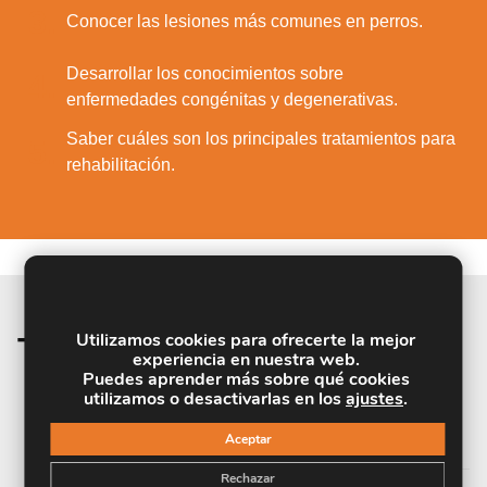
3.
Conocer las lesiones más comunes en perros.
Desarrollar los conocimientos sobre
4.
enfermedades congénitas y degenerativas.
Saber cuáles son los principales tratamientos para
5.
rehabilitación.
Utilizamos cookies para ofrecerte la mejor
Temario de la materia
experiencia en nuestra web.
Puedes aprender más sobre qué cookies
utilizamos o desactivarlas en los
ajustes
.
UNIDAD DIDÁCTICA 1. INTRODUCCIÓN:
ORTOPEDIA VETERINARIA
Aceptar
Rechazar