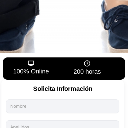
100% Online
200 horas
Solicita Información
Todos
los
campos
son