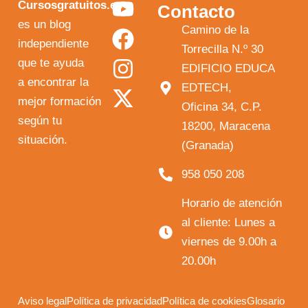
Y
F
I
X
Cursosgratuitos.es
Contacto
o
a
n
-
es un blog
Camino de la
independiente
u
c
s
t
Torrecilla N.º 30
que te ayuda
t
e
t
w
EDIFICIO EDUCA
a encontrar la
EDTECH,
u
b
a
i
mejor formación
Oficina 34, C.P.
b
o
g
t
según tu
18200, Maracena
e
o
r
t
situación.
(Granada)
k
a
e
958 050 208
m
r
Horario de atención
al cliente: Lunes a
viernes de 9.00h a
20.00h
Aviso legal
Política de privacidad
Política de cookies
Glosario