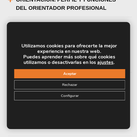
DEL ORIENTADOR PROFESIONAL
UNIDAD DIDÁCTICA 9. INSERCIÓN
SOCIOLABORAL Y ACTUACIÓN CON
Utilizamos cookies para ofrecerte la mejor
COLECTIVOS DESFAVORECIDOS.
experiencia en nuestra web.
COLECTIVOS DESFAVORECIDOS ANTE
Puedes aprender más sobre qué cookies
utilizamos o desactivarlas en los
ajustes
.
EL MERCADO LABORAL
Aceptar
Rechazar
UNIDAD DIDÁCTICA 10. LA
INTERVENCIÓN SOCIOLABORAL. FASES
Configurar
Y ACCIONES QUE CONFIGURAN UN
ITINERARIO DE INSERCIÓN
SOCIOLABORAL: BÚSQUEDA Y MEJORA
DE EMPLEO