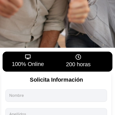
100% Online
200 horas
Solicita Información
Todos
los
campos
son