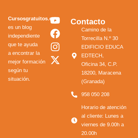
Y
F
I
X
Cursosgratuitos.es
Contacto
o
a
n
-
es un blog
Camino de la
independiente
u
c
s
t
Torrecilla N.º 30
que te ayuda
t
e
t
w
EDIFICIO EDUCA
a encontrar la
EDTECH,
u
b
a
i
mejor formación
Oficina 34, C.P.
b
o
g
t
según tu
18200, Maracena
e
o
r
t
situación.
(Granada)
k
a
e
958 050 208
m
r
Horario de atención
al cliente: Lunes a
viernes de 9.00h a
20.00h