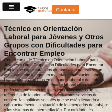
Ir
Contacto
al
Cursos por sector
Cursos gratuitos con certificado
Cursos para autónomos
Cursos para desempleados
Cursos para trabajadores
Cursos para principiantes
contenido
Técnico en Orientación
Laboral para Jóvenes y Otros
Grupos con Dificultades para
Encontrar Empleo
Con el curso de Técnico en Orientación Laboral para
Jóvenes y Otros Grupos con Dificultades para Encontrar
Empleo se capacitará a los alumnos/as para realizar un
asesoramiento integral en materia de orientación laboral.
Los continuos cambios en el mundo laboral y del trabajo,
requieren que el futuro orientador laboral conozca
perfectamente aspectos tales como: los marcos de
referencia de la orientación, los distintos servicios de
empleo, las políticas sociales que se están llevando a
cabo actualmente, la situación de los mercados de trabajo
y los sistemas de intermediación. Por otro lado, es