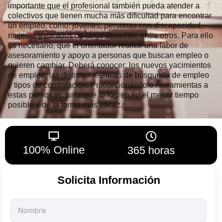
importante que el profesional también pueda atender a
colectivos que tienen mucha más dificultad para encontrar
un empleo, como: jóvenes, personas con discapacidad,
mujeres y parados de larga duración, entre otros. Para ello
es necesario, que el orientador realice una labor de
asesoramiento y apoyo a personas que buscan empleo o
quieren cambiar. Deberá conocer: los nuevos yacimientos
de empleo, las distintas técnicas de búsqueda de empleo
y tipos de contratación. Proporcionándole herramientas a
estas personas, para que lo logren en el menor tiempo
posible y de la forma más eficaz.
100% Online
365 horas
Solicita Información
Todos
los