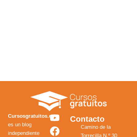
Y
F
I
X
Cursosgratuitos.es
Contacto
o
a
n
-
es un blog
Camino de la
independiente
u
c
s
t
Torrecilla N.º 30