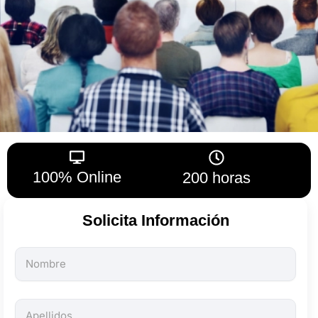
100% Online
200 horas
Solicita Información
Todos
los
campos
son