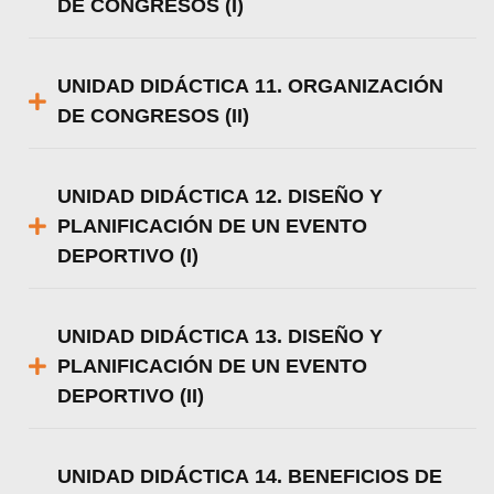
DE CONGRESOS (I)
UNIDAD DIDÁCTICA 11. ORGANIZACIÓN
DE CONGRESOS (II)
Utilizamos cookies para ofrecerte la mejor
experiencia en nuestra web.
Puedes aprender más sobre qué cookies
utilizamos o desactivarlas en los
ajustes
.
UNIDAD DIDÁCTICA 12. DISEÑO Y
PLANIFICACIÓN DE UN EVENTO
Aceptar
DEPORTIVO (I)
Rechazar
Configurar
UNIDAD DIDÁCTICA 13. DISEÑO Y
PLANIFICACIÓN DE UN EVENTO
DEPORTIVO (II)
UNIDAD DIDÁCTICA 14. BENEFICIOS DE