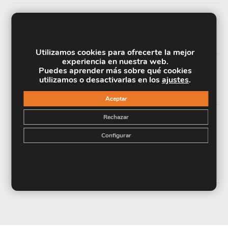
UNIDAD DIDÁCTICA 7. TRATAMIENTOS
ESTÉTICOS CANINOS
Utilizamos cookies para ofrecerte la mejor
experiencia en nuestra web.
Puedes aprender más sobre qué cookies
UNIDAD DIDÁCTICA 8. ATENCIÓN AL
utilizamos o desactivarlas en los
ajustes
.
CLIENTE
Aceptar
Rechazar
UNIDAD DIDÁCTICA 9. EVALUACIÓN Y
Configurar
CONTROL DE LA CALIDAD EN LOS
SERVICIOS ESTÉTICOS Y DE
PELUQUERÍA CANINOS