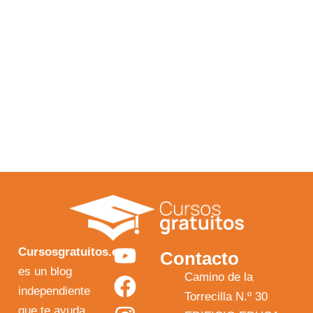
Y
F
I
X
Cursosgratuitos.es
Contacto
o
a
n
-
es un blog
Camino de la
independiente
u
c
s
t
Torrecilla N.º 30
que te ayuda