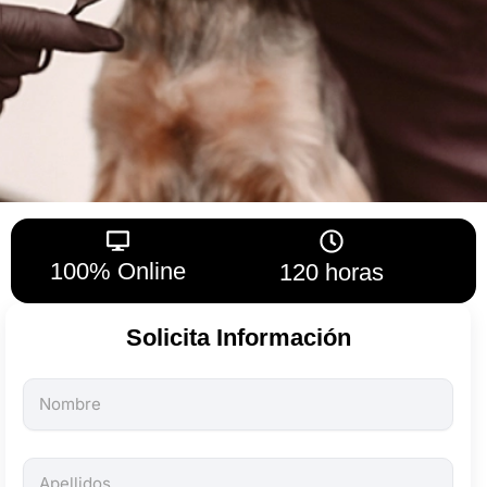
100% Online
120 horas
Solicita Información
Todos
los
campos
son