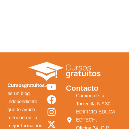
Y
F
I
X
Cursosgratuitos.es
Contacto
o
a
n
-
es un blog
Camino de la
independiente
u
c
s
t
Torrecilla N.º 30
que te ayuda
t
e
t
w
EDIFICIO EDUCA
a encontrar la
EDTECH,
u
b
a
i
mejor formación
Oficina 34, C.P.