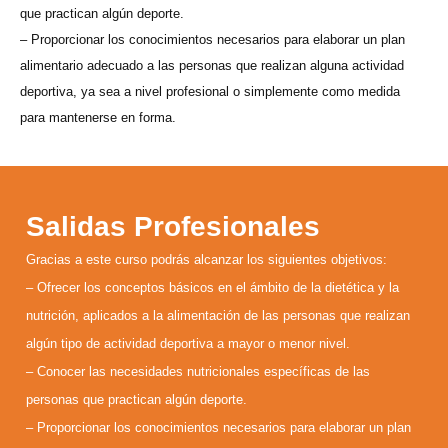
que practican algún deporte.
– Proporcionar los conocimientos necesarios para elaborar un plan
alimentario adecuado a las personas que realizan alguna actividad
deportiva, ya sea a nivel profesional o simplemente como medida
para mantenerse en forma.
Salidas Profesionales
Gracias a este curso podrás alcanzar los siguientes objetivos:
– Ofrecer los conceptos básicos en el ámbito de la dietética y la
nutrición, aplicados a la alimentación de las personas que realizan
algún tipo de actividad deportiva a mayor o menor nivel.
– Conocer las necesidades nutricionales específicas de las
personas que practican algún deporte.
– Proporcionar los conocimientos necesarios para elaborar un plan