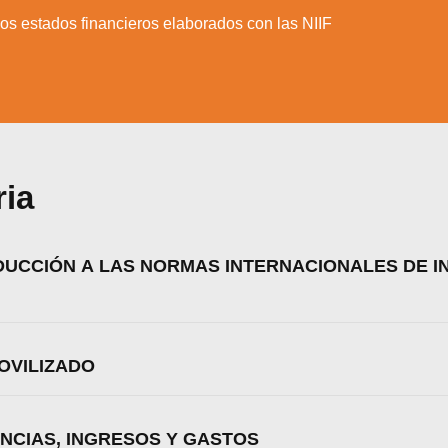
aprender más sobre qué cookies utilizamos o desactivarla
ajustes
.
los estados financieros elaborados con las NIIF
Aceptar
Rechazar
Configurar
ria
ODUCCIÓN A LAS NORMAS INTERNACIONALES DE 
MOVILIZADO
ENCIAS, INGRESOS Y GASTOS