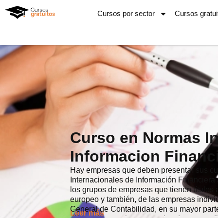
Ir
Cursos por sector
Cursos gratui
al
contenido
Curso en Normas In
Informacion Financ
Hay empresas que deben presentar sus cu
Internacionales de Información Financiera
los grupos de empresas que tienen títulos
europeo y también, de las empresas indivi
General de Contabilidad, en su mayor part
Leer más