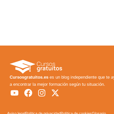
Cursosgratuitos.es
es un blog independiente que te 
a encontrar la mejor formación según tu situación.
Y
F
I
X
o
a
n
-
u
c
s
t
Aviso legal
Política de privacidad
Política de cookies
Glosario