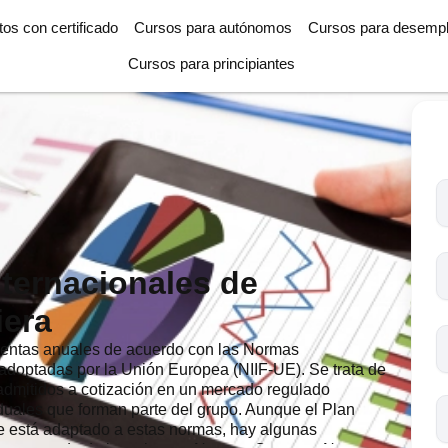
tos con certificado
Cursos para autónomos
Cursos para desemp
Cursos para principiantes
T
l
c
s
ternacionales de
o
iera
entas anuales de acuerdo con las Normas
 adoptadas por la Unión Europea (NIIF-UE). Se trata de
 admitidos a cotización en un mercado regulado
duales que forman parte del grupo. Aunque el Plan
e está adaptado a estas normas, hay algunas