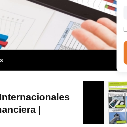
dio separado de las mismas. Nuestro Curso en Normas
e dará la formación suficiente para poder presentar las
lugar de solo atendiendo a la normativa española.
as
Internacionales
anciera |