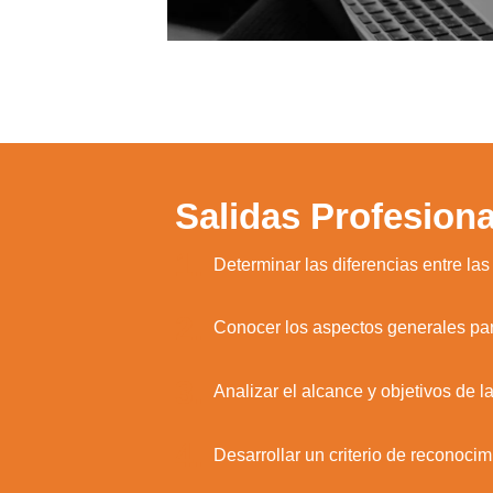
Salidas Profesiona
1.
Determinar las diferencias entre las
2.
Conocer los aspectos generales para 
3.
Analizar el alcance y objetivos de 
4.
Desarrollar un criterio de reconocim
Utili