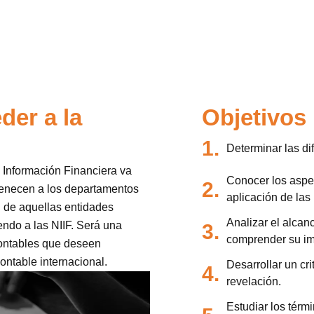
der a la
Objetivos
1.
Determinar las dif
 Información Financiera va
Conocer los aspec
2.
rtenecen a los departamentos
aplicación de las 
d de aquellas entidades
Analizar el alcan
endo a las NIIF. Será una
3.
comprender su im
contables que deseen
ontable internacional.
Desarrollar un cr
4.
revelación.
Estudiar los térm