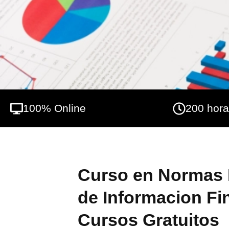
diferencias que hacen preciso de un estu
Internacionales de Información Financiera t
cuentas anuales atendiendo a las NIIF en 
100% Online
200 hor
Curso en Normas 
de Informacion Fin
Cursos Gratuitos