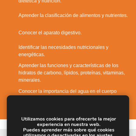
dietética y nutrición.
2.
Aprender la clasificación de alimentos y nutrientes.
3.
Conocer el aparato digestivo.
Identificar las necesidades nutricionales y
4.
energéticas.
Aprender las funciones y características de los
5.
hidratos de carbono, lípidos, proteínas, vitaminas,
minerales.
Conocer la importancia del agua en el cuerpo
6.
humano.
Utilizamos cookies para ofrecerte la mejor
experiencia en nuestra web.
Puedes aprender más sobre qué cookies
utilizamos o desactivarlas en los
ajustes
.