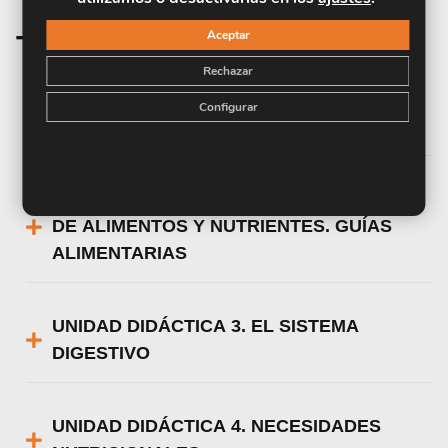
Aceptar
Temario de la materia
Rechazar
UNIDAD DIDÁCTICA 1. CONCEPTOS Y
Configurar
DEFINICIONES
UNIDAD DIDÁCTICA 2. CLASIFICACIÓN
DE ALIMENTOS Y NUTRIENTES. GUÍAS
ALIMENTARIAS
UNIDAD DIDÁCTICA 3. EL SISTEMA
DIGESTIVO
UNIDAD DIDÁCTICA 4. NECESIDADES