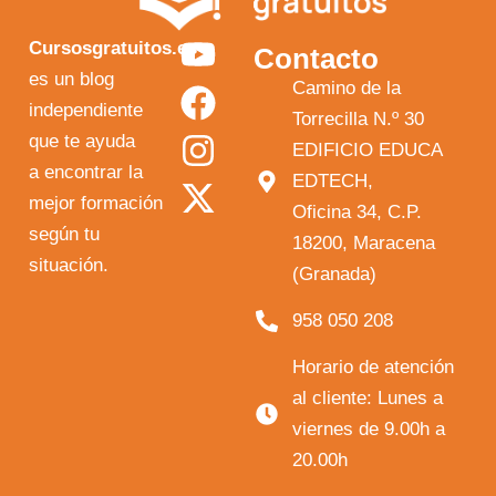
Y
F
I
X
Cursosgratuitos.es
Contacto
o
a
n
-
es un blog
Camino de la
independiente
u
c
s
t
Torrecilla N.º 30
que te ayuda
t
e
t
w
EDIFICIO EDUCA
a encontrar la
EDTECH,
u
b
a
i
mejor formación
Oficina 34, C.P.
b
o
g
t
según tu
18200, Maracena
e
o
r
t
situación.
(Granada)
k
a
e
958 050 208
m
r
Horario de atención
al cliente: Lunes a
viernes de 9.00h a
20.00h