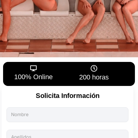
100% Online
200 horas
Solicita Información
Todos
los
campos
son