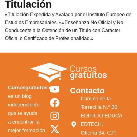
Titulación
«Titulación Expedida y Avalada por el Instituto Europeo de
Estudios Empresariales. «»Enseñanza No Oficial y No
Conducente a la Obtención de un Título con Carácter
Oficial o Certificado de Profesionalidad.»
Y
F
I
X
Cursosgratuitos.es
Contacto
o
a
n
-
es un blog
Camino de la
independiente
u
c
s
t
Torrecilla N.º 30
que te ayuda
t
e
t
w
EDIFICIO EDUCA
a encontrar la
EDTECH,
u
b
a
i
mejor formación
Oficina 34, C.P.