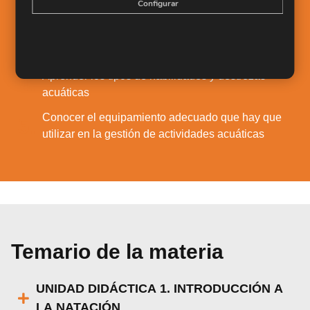
2.
Configurar
de la natación
Conocer los movimientos a utilizar para el
3.
aprendizaje técnico de espalda
Aprender los tipos de habilidades y destrezas
4.
acuáticas
Conocer el equipamiento adecuado que hay que
5.
utilizar en la gestión de actividades acuáticas
Temario de la materia
UNIDAD DIDÁCTICA 1. INTRODUCCIÓN A
LA NATACIÓN