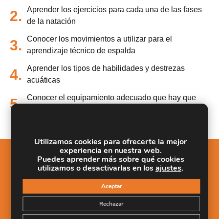
Aprender los ejercicios para cada una de las fases
2.
de la natación
Conocer los movimientos a utilizar para el
3.
aprendizaje técnico de espalda
Aprender los tipos de habilidades y destrezas
4.
acuáticas
Conocer el equipamiento adecuado que hay que
5.
utilizar en la gestión de actividades acuáticas
Utilizamos cookies para ofrecerte la mejor
experiencia en nuestra web.
Puedes aprender más sobre qué cookies
Salidas Profesionales
utilizamos o desactivarlas en los
ajustes
.
Conocer cuáles son los objetivos de la natación
1.
Aceptar
escolar
Rechazar
Aprender los ejercicios para cada una de las fases