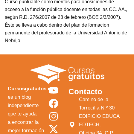
Curso puntuable como méritos para oposiciones de
acceso a la función pública docente en todas las CC. AA.,
según R.D. 276/2007 de 23 de febrero (BOE 2/3/2007).
Éste se lleva a cabo dentro del plan de formación
permanente del profesorado de la Universidad Antonio de
Nebrija
Y
F
I
X
Cursosgratuitos.es
Contacto
o
a
n
-
es un blog
Camino de la
independiente
u
c
s
t
Torrecilla N.º 30
que te ayuda
t
e
t
w
EDIFICIO EDUCA
a encontrar la
EDTECH,
u
b
a
i
mejor formación
Oficina 34, C.P.