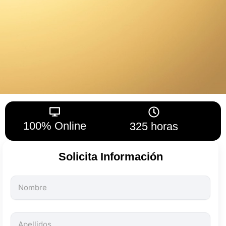
100% Online
325 horas
Solicita Información
Todos
los
campos
son