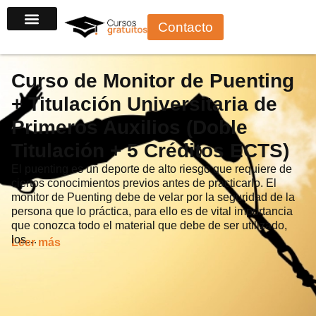
Ir
Contacto
al
contenido
Curso de Monitor de Puenting
+ Titulación Universitaria de
Primeros Auxilios (Doble
Titulación + 5 Créditos ECTS)
El puenting es un deporte de alto riesgo que requiere de
ciertos conocimientos previos antes de practicarlo. El
monitor de Puenting debe de velar por la seguridad de la
persona que lo práctica, para ello es de vital importancia
que conozca todo el material que debe de ser utilizado,
los…
Leer más