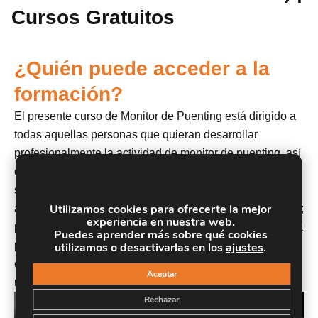
Cursos Gratuitos
¿Quién puede acceder a la
formación?
El presente curso de Monitor de Puenting está dirigido a
todas aquellas personas que quieran desarrollar
profesionalmente la actividad de monitor de puenting, así
como recibir los conocimientos necesarios para ejercer
su práctica. Además también está dirigido a deportistas y
Utilizamos cookies para ofrecerte la mejor
amantes de la naturaleza y de los deportes multiaventura;
experiencia en nuestra web.
personas que les gusta realizar actividades multiaventura
Puedes aprender más sobre qué cookies
por cuenta propia; formarse como monitor multiaventura
utilizamos o desactivarlas en los
ajustes
.
en las diferentes actividades y/o trabajar con como
Aceptar
monitor multiaventura.
Rechazar