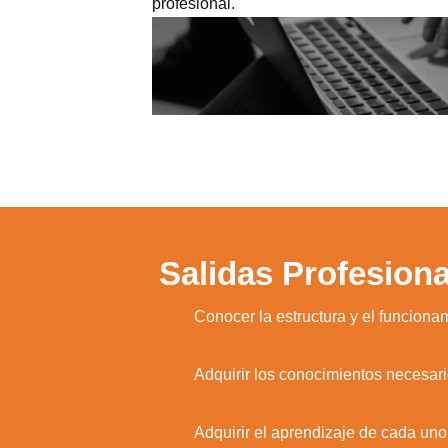
profesional.
Salidas Profesiona
1.
Conocer la estructura y el funcionam
2.
Adquirir los conocimientos necesario
3.
Adquirir el aprendizaje de cada uno 