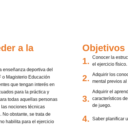
der a la
Objetivos
Conocer la estruc
1.
el ejercicio físico.
la enseñanza deportiva del
Adquirir los cono
2.
F o Magisterio Educación
mental previos al
entes que tengan interés en
Adquirir el apren
uados para la práctica y
3.
característicos de
para todas aquellas personas
de juego.
 las nociones técnicas
. No obstante, se trata de
4.
Saber planificar 
o habilita para el ejercicio