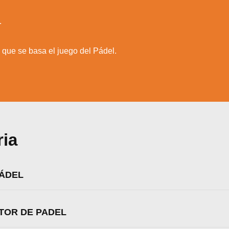
.
 que se basa el juego del Pádel.
ria
PÁDEL
zamos cookies para ofrecerte la mejor experiencia en nuestr
ITOR DE PADEL
aprender más sobre qué cookies utilizamos o desactivarla
ajustes
.