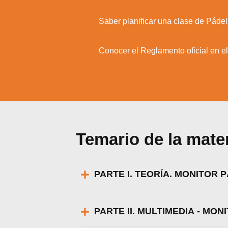
4.
Saber planificar una clase de Pádel
5.
Conocer el Reglamento oficial en el
Temario de la mate
PARTE I. TEORÍA. MONITOR 
Utili
PARTE II. MULTIMEDIA - MON
Puedes 