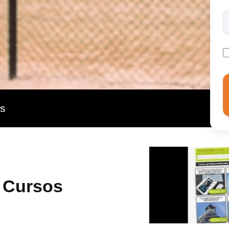
obre la preparación física previa al juego. No obstante,
eciclaje no habilitante para el ejercicio profesional. La
icamente los contenidos referidos a la actividad
cos- tácticos queda fuera de sus competencias y de la
as
| Cursos