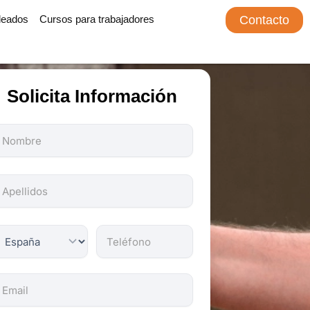
leados
Cursos para trabajadores
Contacto
Solicita Información
odos
os
ampos
on
bligatorios.