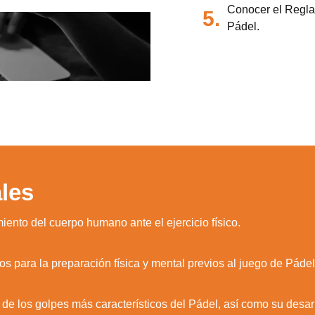
Conocer el Reglam
5.
Pádel.
les
iento del cuerpo humano ante el ejercicio físico.
s para la preparación física y mental previos al juego de Pádel
de los golpes más característicos del Pádel, así como su desarro