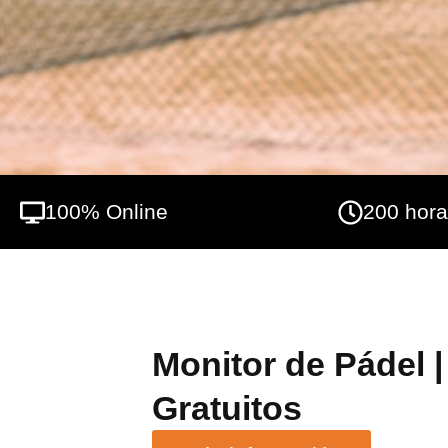
característicos de este deporte, así como s
se trata de formación complementaria y de r
Federación Española de Fitness acredita ún
física, cualquier mención a aspectos técni
acreditación.
100% Online
200 hor
Monitor de Pádel 
Gratuitos