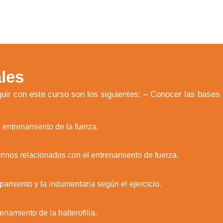
les
uir con este curso son los siguientes: – Conocer las base
l entrenamiento de la fuerza.
rinos relacionados con el entrenamiento de fuerza.
pamiento y la indumentaria según el ejercicio.
zamos cookies para ofrecerte la mejor experiencia en nuestr
aprender más sobre qué cookies utilizamos o desactivarla
enamiento de la halterofilia.
ajustes
.