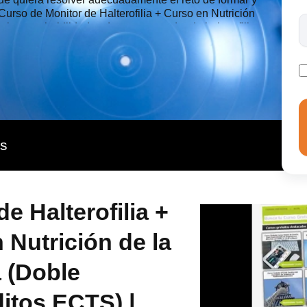
Curso de Monitor de Halterofilia + Curso en Nutrición
ciones y habilidades de un entrenador de halterofilia,
 en el ámbito deportivo para conocer las necesidades
rar dietas equilibradas y acordes a su gasto energético.
as
e Halterofilia +
 Nutrición de la
a (Doble
ditos ECTS) |