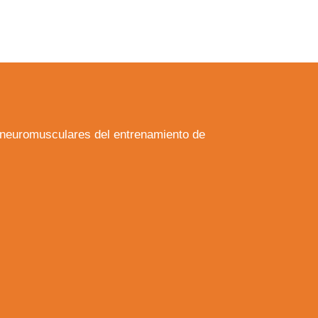
s neuromusculares del entrenamiento de
a web.
s en los