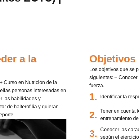
der a la
Objetivos
Los objetivos que se p
siguientes: – Conocer
 + Curso en Nutrición de la
fuerza.
uellas personas interesadas en
1.
Identificar la res
r las habilidades y
r de halterofilia y quieran
Tener en cuenta l
2.
eporte.
entrenamiento de 
Conocer las carac
3.
según el ejercicio