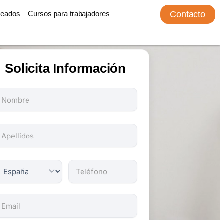
leados
Cursos para trabajadores
Contacto
Solicita Información
odos
os
ampos
on
bligatorios.