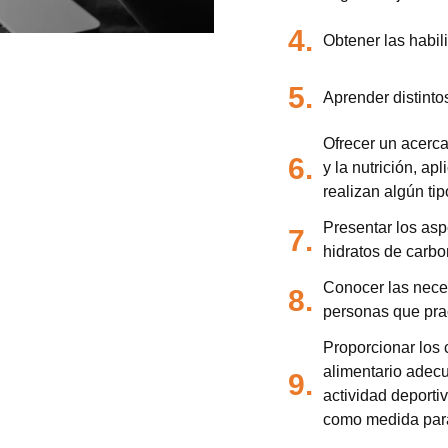
4.
Obtener las habili
5.
Aprender distintos
Ofrecer un acerca
6.
y la nutrición, a
realizan algún ti
Presentar los aspe
7.
hidratos de carbo
Conocer las neces
8.
personas que prac
Proporcionar los 
alimentario adec
9.
actividad deporti
como medida par