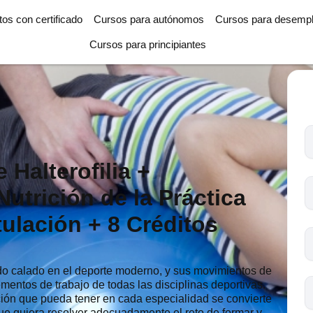
tos con certificado
Cursos para autónomos
Cursos para desemp
Cursos para principiantes
T
l
 Halterofilia +
c
s
Nutrición de la Práctica
o
tulación + 8 Créditos
ndo calado en el deporte moderno, y sus movimientos de
entos de trabajo de todas las disciplinas deportivas.
ción que pueda tener en cada especialidad se convierte
ue quiera resolver adecuadamente el reto de formar y