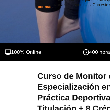
hacer avanzar a sus deportistas. Con este 
Leer más
de la Práctica Deportiva aprenderás las fun
además de conocer la dietética y nutrición
nutricionales de los deportistas para elabo
100% Online
400 hor
Curso de Monitor d
Especialización en
Práctica Deportiv
Titulación + 8 Cré