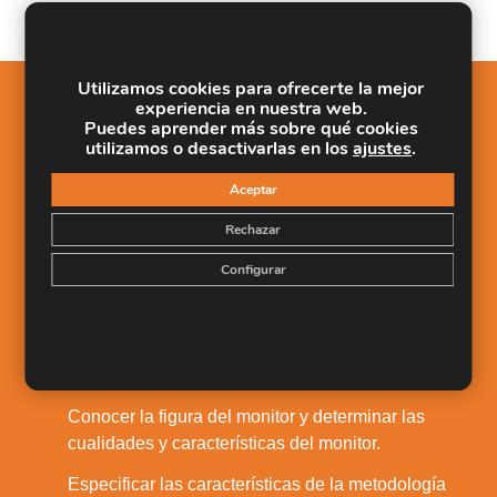
Utilizamos cookies para ofrecerte la mejor
experiencia en nuestra web.
Salidas Profesionales
Puedes aprender más sobre qué cookies
utilizamos o desactivarlas en los
ajustes
.
Los objetivos que se pretenden conseguir a través
Aceptar
de esta formación son los siguientes: – Conocer las
características de la pedagogía del ocio.
Rechazar
Determinar el área educativa de las actividades
Configurar
1.
extraescolares. Aprender a aplicar las dinámicas
de grupo en las calases extraescolares.
Determinar el diseño y planificación de clases
2.
particulares.
Conocer la figura del monitor y determinar las
3.
cualidades y características del monitor.
Especificar las características de la metodología