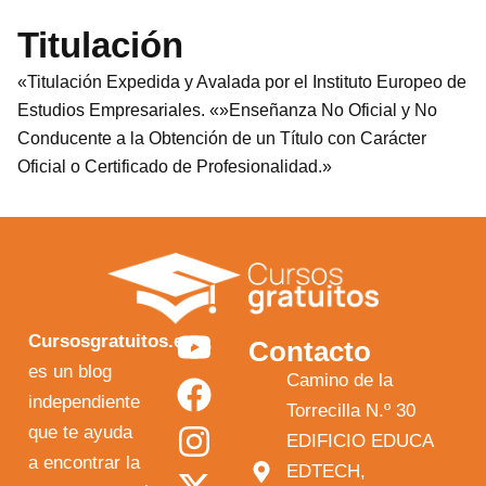
Titulación
«Titulación Expedida y Avalada por el Instituto Europeo de
Estudios Empresariales. «»Enseñanza No Oficial y No
Conducente a la Obtención de un Título con Carácter
Oficial o Certificado de Profesionalidad.»
Y
F
I
X
Cursosgratuitos.es
Contacto
o
a
n
-
es un blog
Camino de la
independiente
u
c
s
t
Torrecilla N.º 30
que te ayuda
t
e
t
w
EDIFICIO EDUCA
a encontrar la
EDTECH,
u
b
a
i