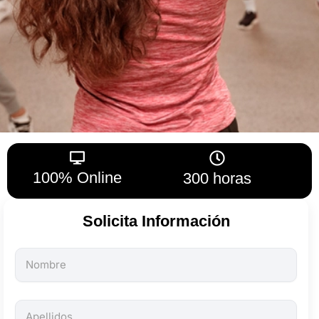
100% Online
300 horas
Solicita Información
Todos
los
campos
son