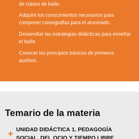
4.
de clases de baile.
Adquirir los conocimientos necesarios para
5.
componer coreografías para el alumnado.
Desarrollar las estrategias didácticas para enseñar
6.
el baile.
Conocer los principios básicos de primeros
7.
auxilios.
Temario de la materia
UNIDAD DIDÁCTICA 1. PEDAGOGÍA
SOCIAL, DEL OCIO Y TIEMPO LIBRE