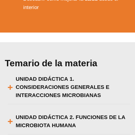
experiencia en nuestra web.
Puedes aprender más sobre qué cookies
interior
utilizamos o desactivarlas en los
ajustes
.
Aceptar
Rechazar
Configurar
Temario de la materia
UNIDAD DIDÁCTICA 1.
CONSIDERACIONES GENERALES E
INTERACCIONES MICROBIANAS
UNIDAD DIDÁCTICA 2. FUNCIONES DE LA
MICROBIOTA HUMANA