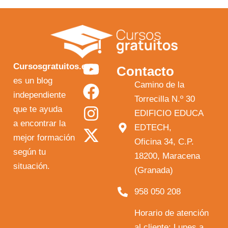
Y
F
I
X
Cursosgratuitos.es
Contacto
o
a
n
-
es un blog
Camino de la
independiente
u
c
s
t
Torrecilla N.º 30
que te ayuda
t
e
t
w
EDIFICIO EDUCA
a encontrar la
EDTECH,
u
b
a
i
mejor formación
Oficina 34, C.P.
b
o
g
t
según tu
18200, Maracena
e
o
r
t
situación.
(Granada)
k
a
e
958 050 208
m
r
Horario de atención
al cliente: Lunes a