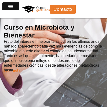
Ir
Contacto
al
contenido
Curso en Microbiota y
Bienestar
Fruto del interés en mejorar la salud, en los últimos años
han ido apareciendo cada vez más evidencias de cómo la
microbiota puede alterar el estado de salud/enfermedad.
Tanto es así que, actualmente, ha quedado demostrado
que el microbioma influye en el desarrollo de
enfermedades crónicas, desde alteraciones metabólicas
hasta…
Leer más