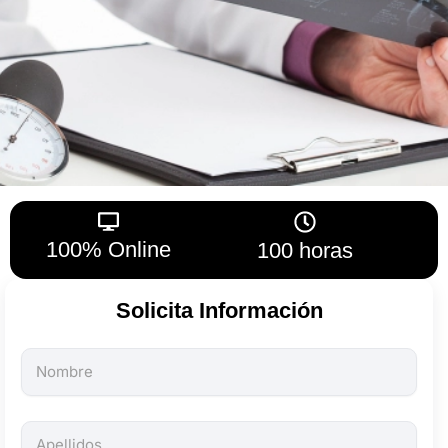
100% Online
100 horas
Solicita Información
Todos
los
campos
son