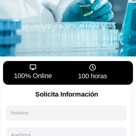
100% Online
100 horas
Solicita Información
Todos
los
campos
son