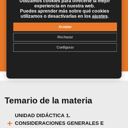
Utilizamos cookies para ofrecerte la mejor
experiencia en nuestra web.
Identificar las fases de colonización y
Puedes aprender más sobre qué cookies
evolución de la
microbiota a lo largo de la
utilizamos o desactivarlas en los
ajustes
.
vida
.
Aceptar
Subrayar la importancia de la
leche materna
Rechazar
y los alimentos como aliados del equilibrio
microbiano.
Configurar
Temario de la materia
UNIDAD DIDÁCTICA 1.
CONSIDERACIONES GENERALES E