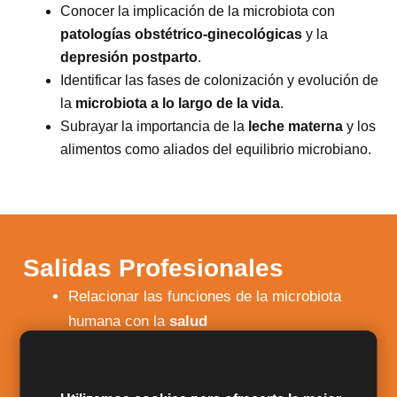
Conocer la implicación de la microbiota con
patologías obstétrico-ginecológicas
y la
depresión postparto
.
Identificar las fases de colonización y evolución de
la
microbiota a lo largo de la vida
.
Subrayar la importancia de la
leche materna
y los
alimentos como aliados del equilibrio microbiano.
Salidas Profesionales
Relacionar las funciones de la microbiota
humana con la
salud
Conocer la implicación de la microbiota con
patologías obstétrico-ginecológicas
y la
depresión postparto
.