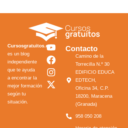
Y
F
I
X
Cursosgratuitos.es
Contacto
o
a
n
-
es un blog
Camino de la
independiente
u
c
s
t
Torrecilla N.º 30
que te ayuda
t
e
t
w
EDIFICIO EDUCA
a encontrar la
EDTECH,
u
b
a
i
mejor formación
Oficina 34, C.P.
b
o
g
t
según tu
18200, Maracena
e
o
r
t
situación.
(Granada)
k
a
e
958 050 208
m
r