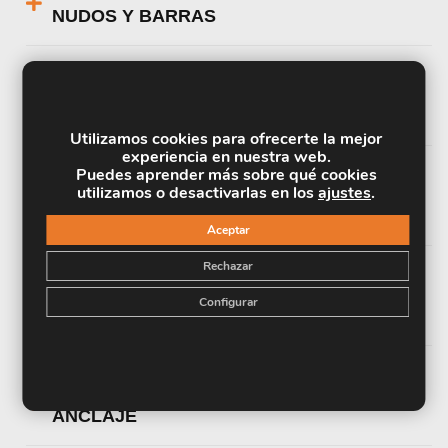
NUDOS Y BARRAS
UNIDAD DIDÁCTICA 5. HIPÓTESIS DE
CARGAS
Utilizamos cookies para ofrecerte la mejor
experiencia en nuestra web.
Puedes aprender más sobre qué cookies
UNIDAD DIDÁCTICA 6. PANDEO Y
utilizamos o desactivarlas en los
ajustes
.
PANDEO LATERAL
Aceptar
Rechazar
UNIDAD DIDÁCTICA 7. CÁLCULO Y
Configurar
DIMENSIONADO DE LA ESTRUCTURA
UNIDAD DIDÁCTICA 8. PLACAS DE
ANCLAJE