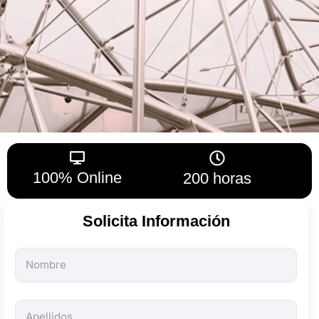
100% Online
200 horas
Solicita Información
Todos
los
campos
son