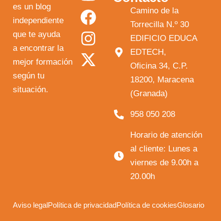
o
a
n
-
es un blog
Camino de la
independiente
u
c
s
t
Torrecilla N.º 30
que te ayuda
t
e
t
w
EDIFICIO EDUCA
a encontrar la
EDTECH,
u
b
a
i
mejor formación
Oficina 34, C.P.
b
o
g
t
según tu
18200, Maracena
e
o
r
t
situación.
(Granada)
k
a
e
958 050 208
m
r
Horario de atención
al cliente: Lunes a
viernes de 9.00h a
20.00h
Aviso legal
Política de privacidad
Política de cookies
Glosario