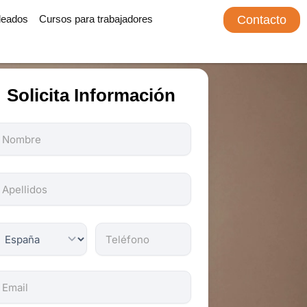
leados
Cursos para trabajadores
Contacto
Solicita Información
odos
os
ampos
on
bligatorios.