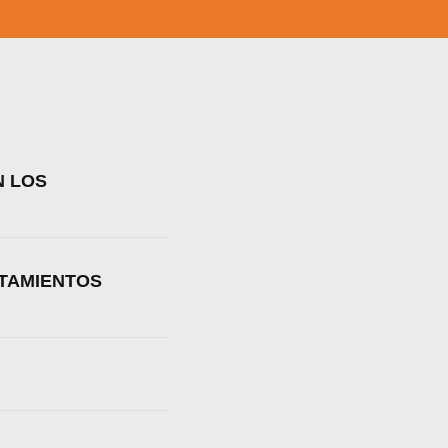
N LOS
ATAMIENTOS
a web.
s en los