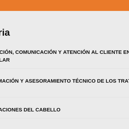
ria
CIÓN, COMUNICACIÓN Y ATENCIÓN AL CLIENTE E
ILAR
RMACIÓN Y ASESORAMIENTO TÉCNICO DE LOS TR
RACIONES DEL CABELLO
zamos cookies para ofrecerte la mejor experiencia en nuestr
aprender más sobre qué cookies utilizamos o desactivarla
ajustes
.