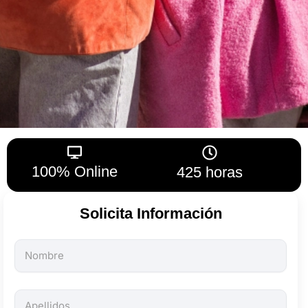
100% Online
425 horas
Solicita Información
Todos
los
campos
son