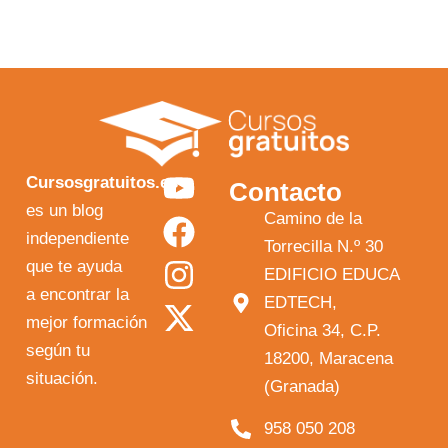
Y
F
I
X
Cursosgratuitos.es
Contacto
o
a
n
-
es un blog
Camino de la
independiente
u
c
s
t
Torrecilla N.º 30
que te ayuda
t
e
t
w
EDIFICIO EDUCA
a encontrar la
EDTECH,
u
b
a
i
mejor formación
Oficina 34, C.P.
b
o
g
t
según tu
18200, Maracena
e
o
r
t
situación.
(Granada)
k
a
e
958 050 208
m
r