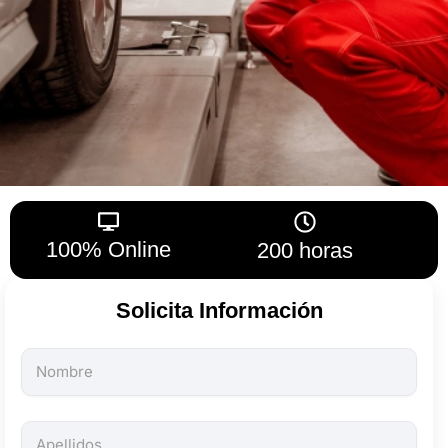
100% Online
200 horas
Solicita Información
Todos
los
campos
son