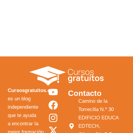
Y
F
I
X
Cursosgratuitos.es
Contacto
o
a
n
-
es un blog
Camino de la
independiente
u
c
s
t
Torrecilla N.º 30
que te ayuda
t
e
t
w
EDIFICIO EDUCA
a encontrar la
EDTECH,
u
b
a
i
mejor formación