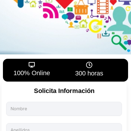
100% Online
300 horas
Solicita Información
Todos
los
campos
son