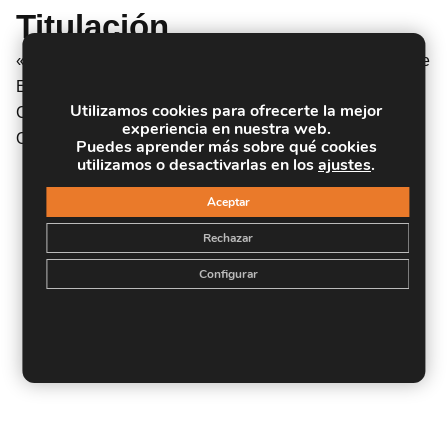
Titulación
«Titulación Expedida y Avalada por el Instituto Europeo de
Estudios Empresariales. «»»»Enseñanza No Oficial y No
Utilizamos cookies para ofrecerte la mejor
Conducente a la Obtención de un Título con Carácter
experiencia en nuestra web.
Oficial o Certificado de Profesionalidad.»
Puedes aprender más sobre qué cookies
utilizamos o desactivarlas en los
ajustes
.
Aceptar
Rechazar
Configurar