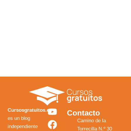
Y
F
I
X
Cursosgratuitos.es
Contacto
o
a
n
-
es un blog
Camino de la
independiente
u
c
s
t
Torrecilla N.º 30