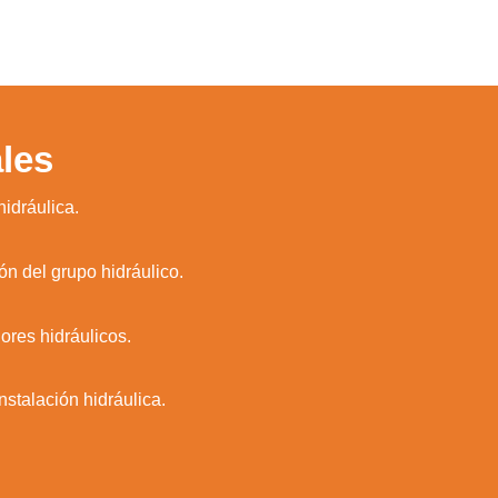
les
hidráulica.
n del grupo hidráulico.
res hidráulicos.
stalación hidráulica.