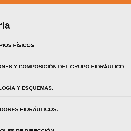
ria
PIOS FÍSICOS.
IONES Y COMPOSICIÓN DEL GRUPO HIDRÁULICO.
OLOGÍA Y ESQUEMAS.
zamos cookies para ofrecerte la mejor experiencia en nuestr
aprender más sobre qué cookies utilizamos o desactivarla
ADORES HIDRÁULICOS.
ajustes
.
Aceptar
Rechazar
Configurar
ROLES DE DIRECCIÓN.