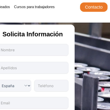
leados
Cursos para trabajadores
Contacto
Solicita Información
odos
os
ampos
on
bligatorios.