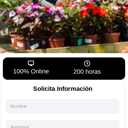
100% Online
200 horas
Solicita Información
Todos
los
campos
son