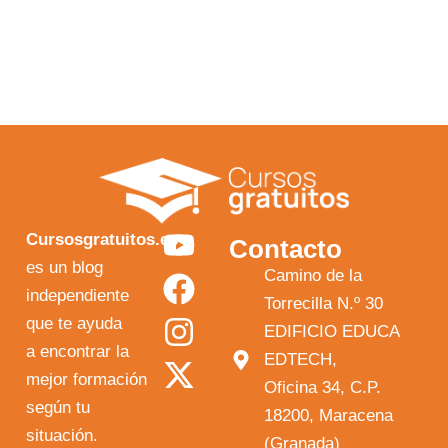
Y
F
I
X
Cursosgratuitos.es
Contacto
o
a
n
-
es un blog
Camino de la
independiente
u
c
s
t
Torrecilla N.º 30
que te ayuda
t
e
t
w
EDIFICIO EDUCA
a encontrar la
EDTECH,
u
b
a
i
mejor formación
Oficina 34, C.P.
b
o
g
t
según tu
18200, Maracena
e
o
r
t
situación.
(Granada)