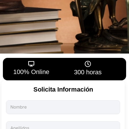
100% Online
300 horas
Solicita Información
Todos
los
campos
son