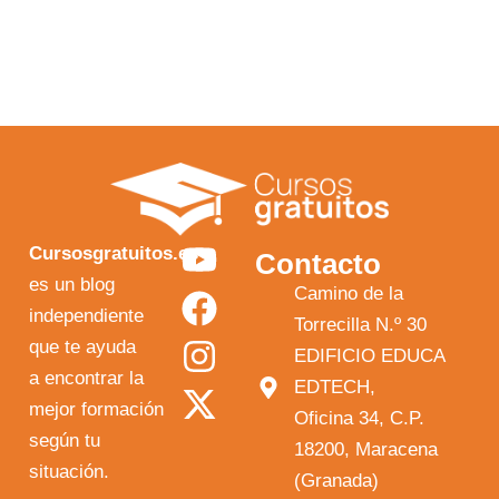
Y
F
I
X
Cursosgratuitos.es
Contacto
o
a
n
-
es un blog
Camino de la
independiente
u
c
s
t
Torrecilla N.º 30
que te ayuda
t
e
t
w
EDIFICIO EDUCA
a encontrar la
EDTECH,
u
b
a
i
mejor formación
Oficina 34, C.P.
b
o
g
t
según tu
18200, Maracena
e
o
r
t
situación.
(Granada)