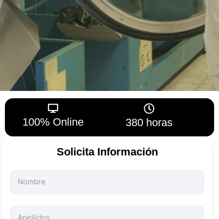
100% Online
380 horas
Solicita Información
Todos
los
campos
son