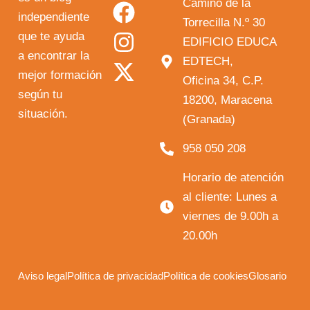
o
a
n
-
Camino de la
independiente
u
c
s
t
Torrecilla N.º 30
que te ayuda
t
e
t
w
EDIFICIO EDUCA
a encontrar la
EDTECH,
u
b
a
i
mejor formación
Oficina 34, C.P.
b
o
g
t
según tu
18200, Maracena
e
o
r
t
situación.
(Granada)
k
a
e
958 050 208
m
r
Horario de atención
al cliente: Lunes a
viernes de 9.00h a
20.00h
Aviso legal
Política de privacidad
Política de cookies
Glosario