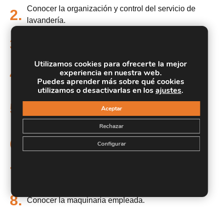
Conocer la organización y control del servicio de
2.
lavandería.
Clasificar correctamente la ropa del servicio de
3.
lavandería.
Utilizamos cookies para ofrecerte la mejor
Aprender a almacenar correctamente los productos
4.
experiencia en nuestra web.
de lavandería.
Puedes aprender más sobre qué cookies
utilizamos o desactivarlas en los
ajustes
.
Capacitar al alumno para llevar acabo las tareas
5.
administrativas y la gestión de la calidad en el
Aceptar
servicio de lavandería.
Rechazar
Conocer los aspectos sobre prevención de riesgos
6.
Configurar
laborales en este entorno.
7.
Conocer los consejos de lavado.
8.
Conocer la maquinaria empleada.