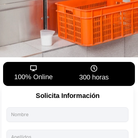
100% Online
300 horas
Solicita Información
Todos
los
campos
son