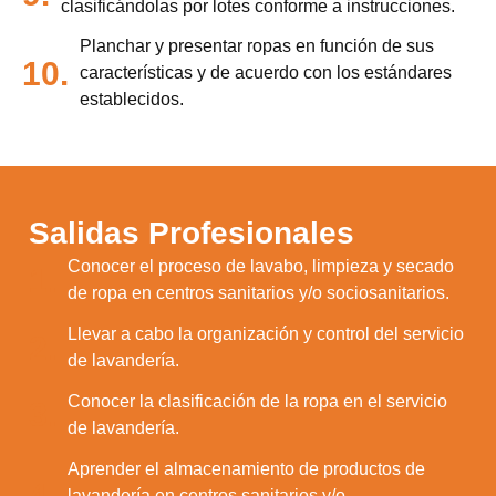
clasificándolas por lotes conforme a instrucciones.
Planchar y presentar ropas en función de sus
10.
características y de acuerdo con los estándares
establecidos.
Salidas Profesionales
Conocer el proceso de lavabo, limpieza y secado
1.
de ropa en centros sanitarios y/o sociosanitarios.
Llevar a cabo la organización y control del servicio
2.
de lavandería.
Conocer la clasificación de la ropa en el servicio
3.
de lavandería.
Aprender el almacenamiento de productos de
4.
lavandería en centros sanitarios y/o