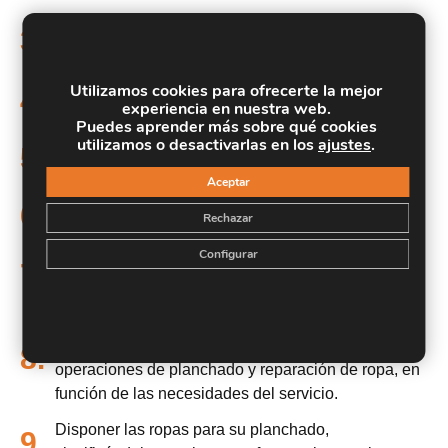
Conocer la clasificación de la ropa en el servicio de
3.
lavandería.
Aprender el almacenamiento de productos de
Utilizamos cookies para ofrecerte la mejor
4.
experiencia en nuestra web.
lavandería en centros sanitarios y/o sociosanitarios.
Puedes aprender más sobre qué cookies
utilizamos o desactivarlas en los
ajustes
.
5.
Realizar las tareas administrativas en la lavandería.
Aceptar
6.
Conocer la calidad en el servicio de lavandería.
Rechazar
Configurar
Aprender la Prevención de Riesgos Laborales de
7.
lavandería en centros sanitarios y/o sociosanitarios.
Efectuar el aprovisionamiento interno necesario de
productos y utensilios para su utilización en las
8.
operaciones de planchado y reparación de ropa, en
función de las necesidades del servicio.
Disponer las ropas para su planchado,
9.