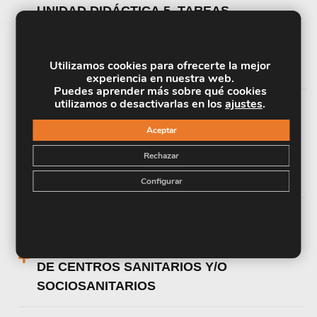
UNIDAD DIDÁCTICA 5. TAREAS
ADMINISTRATIVAS EN LA LAVANDERÍA
EN CENTROS SANITARIOS Y/O
Utilizamos cookies para ofrecerte la mejor
SOCIOSANITARIOS
experiencia en nuestra web.
Puedes aprender más sobre qué cookies
utilizamos o desactivarlas en los
ajustes
.
UNIDAD DIDÁCTICA 6. LA CALIDAD EN
Aceptar
EL SERVICIO DE LAVANDERÍA EN
Rechazar
CENTROS SANITARIOS Y/O
SOCIOSANITARIOS
Configurar
UNIDAD DIDÁCTICA 7. PREVENCIÓN DE
RIESGOS LABORALES EN LAVANDERÍA
DE CENTROS SANITARIOS Y/O
SOCIOSANITARIOS