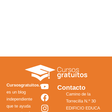
Y
F
I
X
Cursosgratuitos.es
Contacto
o
a
n
-
es un blog
Camino de la
independiente
u
c
s
t
Torrecilla N.º 30
que te ayuda
t
e
t
w
EDIFICIO EDUCA