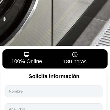
100% Online
180 horas
Solicita Información
Todos
los
campos
son