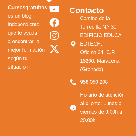
Y
F
I
X
Cursosgratuitos.es
Contacto
o
a
n
-
es un blog
Camino de la
independiente
u
c
s
t
Torrecilla N.º 30
que te ayuda
t
e
t
w
EDIFICIO EDUCA
a encontrar la
EDTECH,
u
b
a
i
mejor formación
Oficina 34, C.P.
b
o
g
t
según tu
18200, Maracena
e
o
r
t
situación.
(Granada)
k
a
e
958 050 208
m
r
Horario de atención
al cliente: Lunes a
viernes de 9.00h a
20.00h