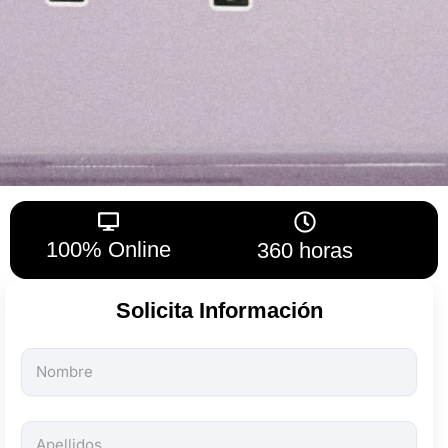
100% Online
360 horas
Solicita Información
Todos
los
campos
son