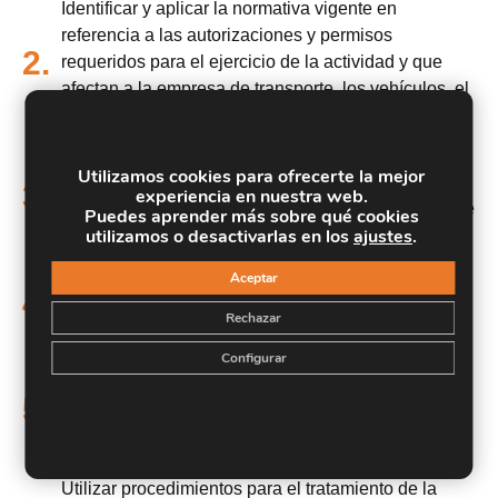
Identificar y aplicar la normativa vigente en
referencia a las autorizaciones y permisos
2.
requeridos para el ejercicio de la actividad y que
afectan a la empresa de transporte, los vehículos, el
personal móvil y las mercancías transportadas.
Analizar las características técnicas de los
Utilizamos cookies para ofrecerte la mejor
vehículos, posibilidades operativas y requisitos para
3.
experiencia en nuestra web.
su puesta en circulación, así como las exigencias de
Puedes aprender más sobre qué cookies
utilizamos o desactivarlas en los
ajustes
.
mantenimiento de la flota de vehículos.
Gestionar la realización de los servicios de
Aceptar
4.
transporte terrestre, para su ejecución conforme a
Rechazar
las diferentes tipologías de las operaciones.
Configurar
Describir las incidencias más comunes que pueden
presentarse en el cumplimiento de los contratos de
5.
transporte de mercancías, y aplicar los
procedimientos para su resolución
Utilizar procedimientos para el tratamiento de la