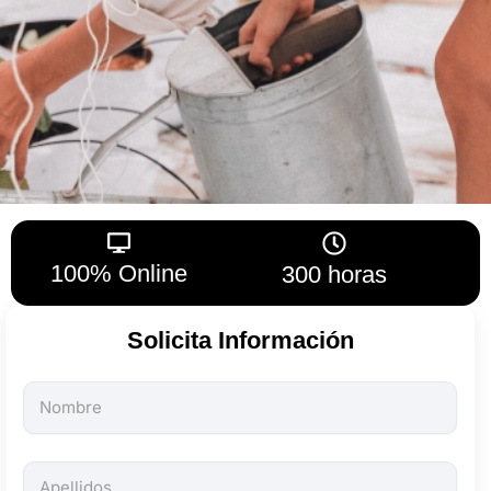
100% Online
300 horas
Solicita Información
Todos
los
campos
son