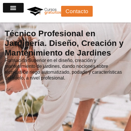
Ir
Contacto
al
contenido
Técnico Profesional en
Jardinería. Diseño, Creación y
Mantenimiento de Jardines
Formación Superior en el diseño, creación y
mantenimiento de jardines, dando nociones sobre
técnicas de riego automatizado, podado y características
del suelo, a nivel profesional.