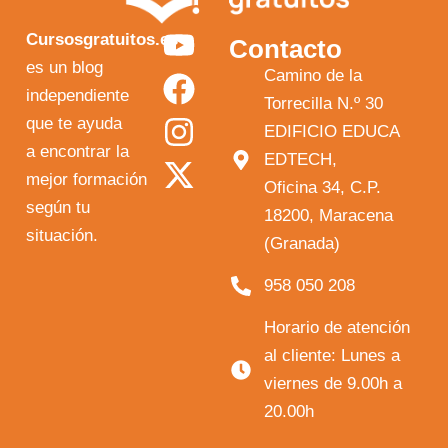
Y
F
I
X
Cursosgratuitos.es
Contacto
o
a
n
-
es un blog
Camino de la
independiente
u
c
s
t
Torrecilla N.º 30
que te ayuda
t
e
t
w
EDIFICIO EDUCA
a encontrar la
EDTECH,
u
b
a
i
mejor formación
Oficina 34, C.P.
b
o
g
t
según tu
18200, Maracena
e
o
r
t
situación.
(Granada)
k
a
e
958 050 208
m
r
Horario de atención
al cliente: Lunes a
viernes de 9.00h a
20.00h