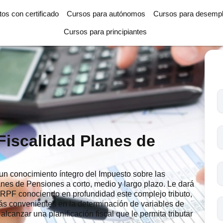
tos con certificado
Cursos para autónomos
Cursos para desemp
Cursos para principiantes
T
l
c
s
Fiscalidad Planes de
o
un conocimiento íntegro del Impuesto sobre las
anes de Pensiones a corto, medio y largo plazo. Le dará
IRPF conociendo en profundidad este complejo tributo,
 convenientes en la determinación de variables de
alcanzar una planificación fiscal que le permita tributar