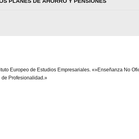
LOS PLANES DE AHORRO Y PENSIONES
Aceptar
Rechazar
Configurar
stituto Europeo de Estudios Empresariales. «»Enseñanza No Ofi
o de Profesionalidad.»