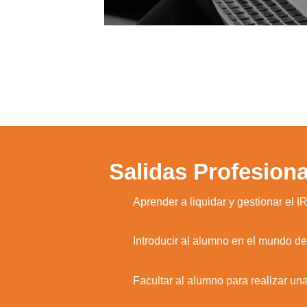
Salidas Profesiona
1.
Aprender a liquidar y gestionar el I
2.
Introducir al alumno en el mundo de
3.
Facultar al alumno para realizar una