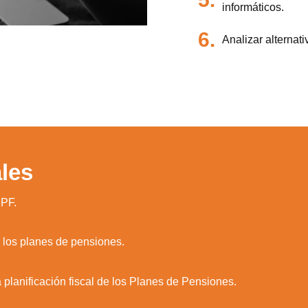
informáticos.
6.
Analizar alternat
les
RPF.
 los planes de pensiones.
 planificación fiscal de los Planes de Pensiones.