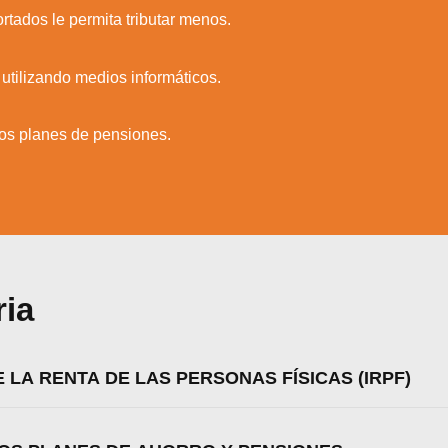
tados le permita tributar menos.
 utilizando medios informáticos.
los planes de pensiones.
ria
 LA RENTA DE LAS PERSONAS FÍSICAS (IRPF)
zamos cookies para ofrecerte la mejor experiencia en nuestr
aprender más sobre qué cookies utilizamos o desactivarla
ajustes
.