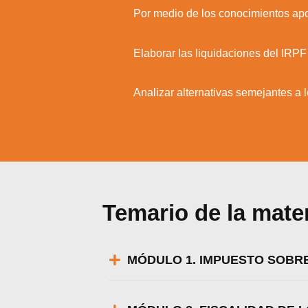
4.
Por medio de los conocimientos apor
5.
Elaborar las liquidaciones del IRPF
6.
Analizar alternativas semejantes a 
Temario de la mate
MÓDULO 1. IMPUESTO SOBRE
Utili
Puedes 