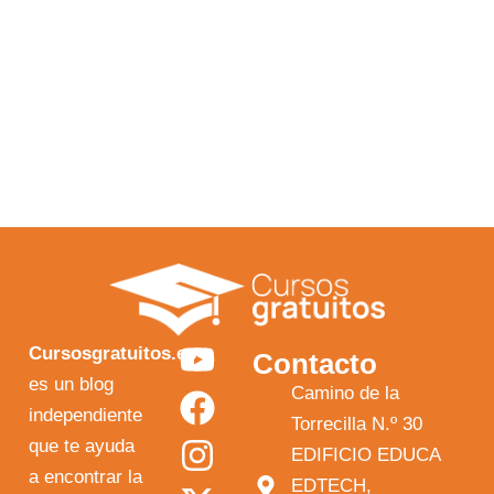
Y
F
I
X
Cursosgratuitos.es
Contacto
o
a
n
-
es un blog
Camino de la
independiente
u
c
s
t
Torrecilla N.º 30
que te ayuda
t
e
t
w
EDIFICIO EDUCA
a encontrar la
EDTECH,