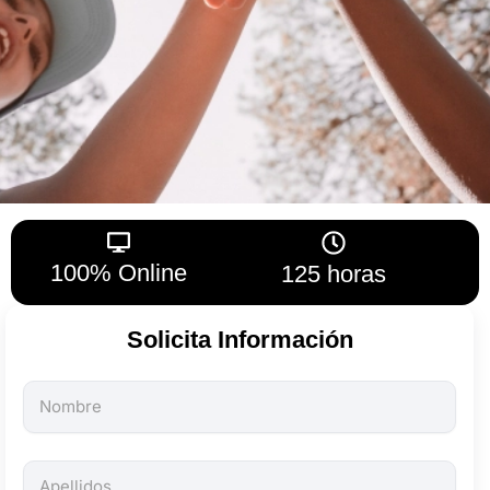
100% Online
125 horas
Solicita Información
Todos
los
campos
son