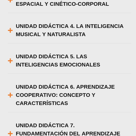
ESPACIAL Y CINÉTICO-CORPORAL
Utilizamos cookies para ofrecerte la mejor
UNIDAD DIDÁCTICA 4. LA INTELIGENCIA
experiencia en nuestra web.
MUSICAL Y NATURALISTA
Puedes aprender más sobre qué cookies
utilizamos o desactivarlas en los
ajustes
.
Aceptar
UNIDAD DIDÁCTICA 5. LAS
INTELIGENCIAS EMOCIONALES
Rechazar
Configurar
UNIDAD DIDÁCTICA 6. APRENDIZAJE
COOPERATIVO: CONCEPTO Y
CARACTERÍSTICAS
UNIDAD DIDÁCTICA 7.
FUNDAMENTACIÓN DEL APRENDIZAJE