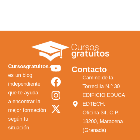
Y
F
I
X
Cursosgratuitos.es
Contacto
o
a
n
-
es un blog
Camino de la
independiente
u
c
s
t
Torrecilla N.º 30
que te ayuda
t
e
t
w
EDIFICIO EDUCA
a encontrar la
EDTECH,
u
b
a
i
mejor formación
Oficina 34, C.P.
b
o
g
t
según tu
18200, Maracena
e
o
r
t
situación.
(Granada)
k
a
e