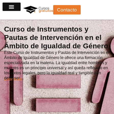
Ir
Contacto
al
contenido
Curso de Instrumentos y
Pautas de Intervención en el
Ámbito de Igualdad de Género
Este Curso de Instrumentos y Pautas de Intervención en el
Ámbito de Igualdad de Género le ofrece una formación
especializada en la materia. La igualdad entre hombres y
mujeres es un principio universal y así queda reflejado en
los textos legales, pero la igualdad real y tangible aún
debe ser…
Leer más