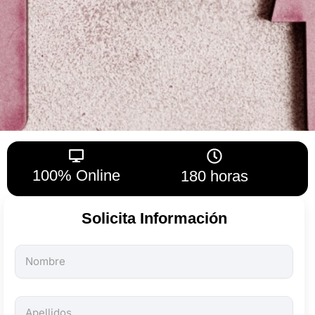
100% Online
180 horas
Solicita Información
Todos
los
campos
son