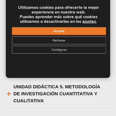
Utilizamos cookies para ofrecerte la mejor
UNIDAD DIDÁCTICA 2. COMPETENCIAS
experiencia en nuestra web.
TÉCNICAS
Puedes aprender más sobre qué cookies
utilizamos o desactivarlas en los
ajustes
.
Aceptar
UNIDAD DIDÁCTICA 3. COMPETENCIAS
Rechazar
METODOLÓGICAS
Configurar
UNIDAD DIDÁCTICA 4. COMPETENCIAS
SOCIALES
UNIDAD DIDÁCTICA 5. METODOLOGÍA
DE INVESTIGACIÓN CUANTITATIVA Y
CUALITATIVA