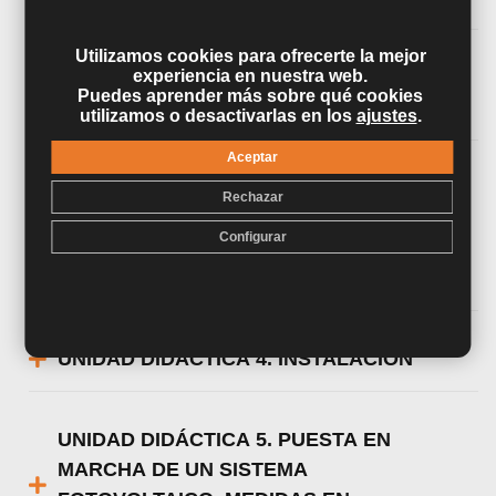
Utilizamos cookies para ofrecerte la mejor
experiencia en nuestra web.
UNIDAD DIDÁCTICA 2. RADIACIÓN
Puedes aprender más sobre qué cookies
SOLAR
utilizamos o desactivarlas en los
ajustes
.
Aceptar
UNIDAD DIDÁCTICA 3. EL MÓDULO
Rechazar
FOTOVOLTAICO - EL GENERADOR
Configurar
FOTOVOLTAICO. CONTENIDOS
TEÓRICOS
UNIDAD DIDÁCTICA 4. INSTALACIÓN
UNIDAD DIDÁCTICA 5. PUESTA EN
MARCHA DE UN SISTEMA