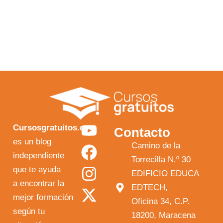
Y
F
I
X
Cursosgratuitos.es
Contacto
o
a
n
-
es un blog
Camino de la
independiente
u
c
s
t
Torrecilla N.º 30
que te ayuda
t
e
t
w
EDIFICIO EDUCA
a encontrar la
EDTECH,
u
b
a
i
mejor formación
Oficina 34, C.P.
b
o
g
t
según tu
18200, Maracena