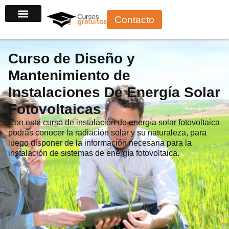
Ir
Contacto
al
contenido
Curso de Diseño y
Mantenimiento de
Instalaciones De Energía Solar
Fotovoltaicas
Con este curso de instalación de energía solar fotovoltaica
podrás conocer la radiación solar y su naturaleza, para
luego disponer de la información necesaria para la
instalación de sistemas de energía fotovoltaica.