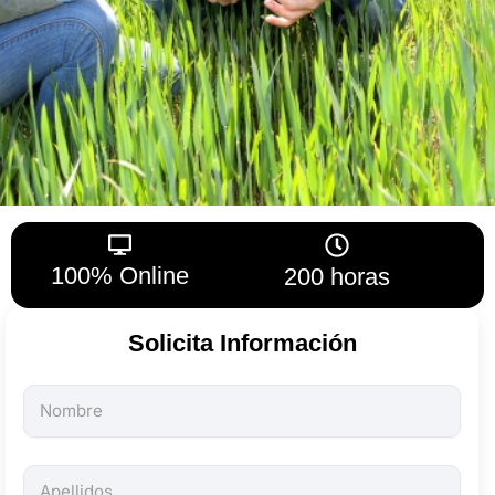
100% Online
200 horas
Solicita Información
Todos
los
campos
son