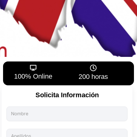
100% Online
200 horas
Solicita Información
Todos
los
campos
son