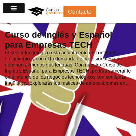
Ir
Contacto
al
contenido
Curso de Inglés y Español
para Empresas TECH
El sector tecnológico está actualmente en constante
crecimiento, y con él la demanda de profesionales que
dominen al menos dos lenguas. Con nuestro Curso de
Inglés y Español para Empresas TECH, podrás sumergirte
en el mundo de los negocios tecnológicos con confianza
lingüística. Explorarás los matices de ambos idiomas en…
Leer más