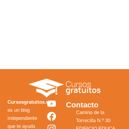
Y
F
I
X
Cursosgratuitos.es
Contacto
o
a
n
-
es un blog
Camino de la
independiente
u
c
s
t
Torrecilla N.º 30
que te ayuda
EDIFICIO EDUCA