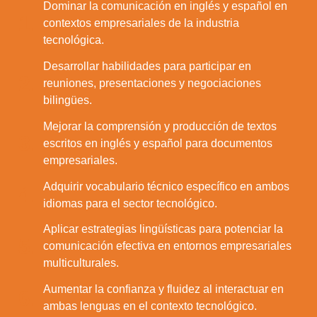
Rechazar
Dominar la comunicación en inglés y español en
1.
contextos empresariales de la industria
Configurar
tecnológica.
Desarrollar habilidades para participar en
2.
reuniones, presentaciones y negociaciones
bilingües.
Mejorar la comprensión y producción de textos
3.
escritos en inglés y español para documentos
empresariales.
Adquirir vocabulario técnico específico en ambos
4.
idiomas para el sector tecnológico.
Aplicar estrategias lingüísticas para potenciar la
5.
comunicación efectiva en entornos empresariales
multiculturales.
Aumentar la confianza y fluidez al interactuar en
6.
ambas lenguas en el contexto tecnológico.