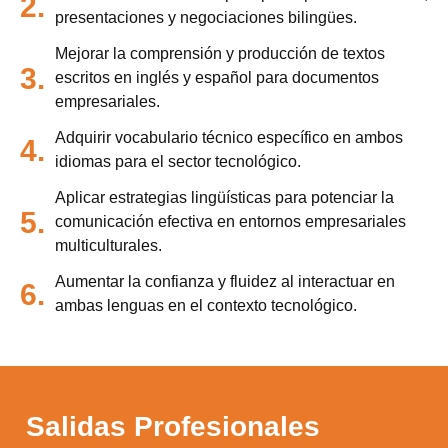
2.
presentaciones y negociaciones bilingües.
Mejorar la comprensión y producción de textos
3.
escritos en inglés y español para documentos
empresariales.
Adquirir vocabulario técnico específico en ambos
4.
idiomas para el sector tecnológico.
Aplicar estrategias lingüísticas para potenciar la
5.
comunicación efectiva en entornos empresariales
multiculturales.
Aumentar la confianza y fluidez al interactuar en
6.
ambas lenguas en el contexto tecnológico.
Utilizamos cookies para ofrecerte la mejor
experiencia en nuestra web.
Puedes aprender más sobre qué cookies
utilizamos o desactivarlas en los
ajustes
.
Aceptar
Salidas Profesionales