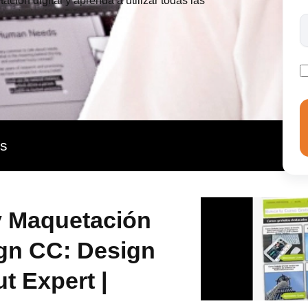
ción digital y aprenda a utilizar todas las
dobe Indesign CC.
as
y Maquetación
gn CC: Design
t Expert |