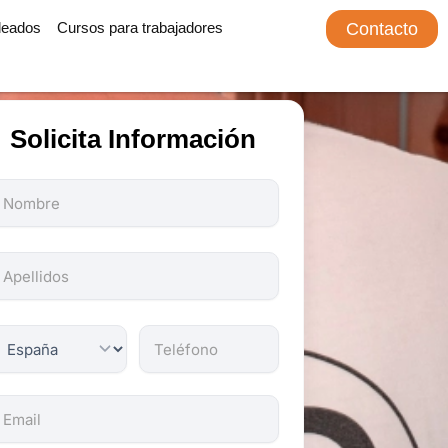
leados
Cursos para trabajadores
Contacto
Solicita Información
odos
os
ampos
on
bligatorios.