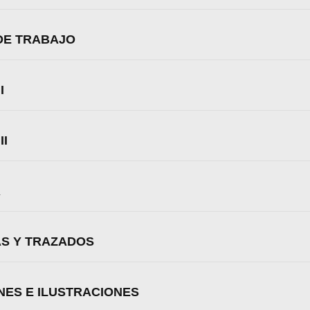
 DE TRABAJO
I
II
R
AS Y TRAZADOS
zamos cookies para ofrecerte la mejor experiencia en nuestr
ENES E ILUSTRACIONES
aprender más sobre qué cookies utilizamos o desactivarla
ajustes
.