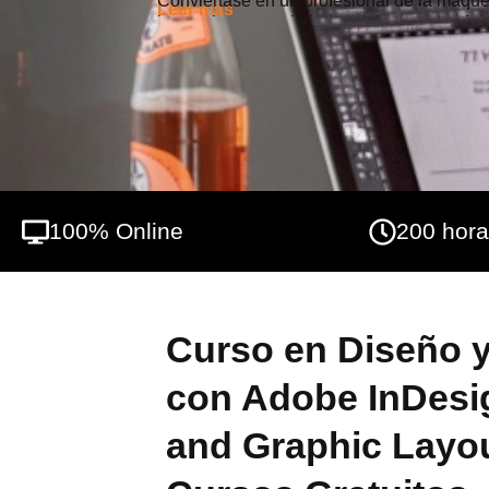
Conviértase en un profesional de la maqueta
Leer más
herramientas y utilidades del programa A
100% Online
200 hor
Curso en Diseño 
con Adobe InDesi
and Graphic Layou