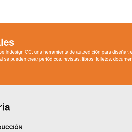
les
be Indesign CC, una herramienta de autoedición para diseñar, 
 se pueden crear periódicos, revistas, libros, folletos, document
ria
ODUCCIÓN