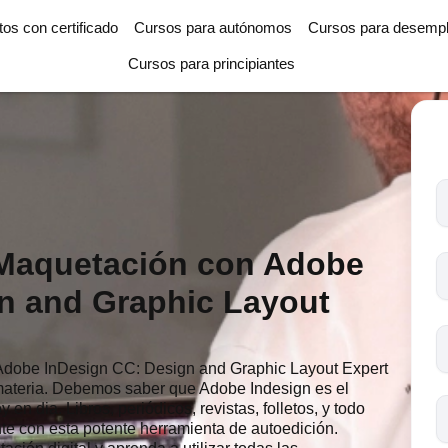
tos con certificado
Cursos para autónomos
Cursos para desemp
Cursos para principiantes
T
l
c
 Maquetación con Adobe
s
n and Graphic Layout
o
Adobe InDesign CC: Design and Graphic Layout Expert
 materia. Debemos saber que Adobe Indesign es el
n dia. Libros, periódicos, revistas, folletos, y todo
te con esta potente herramienta de autoedición.