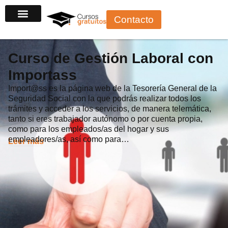
Ir
Contacto
al
contenido
Curso de Gestión Laboral con
Importass
Import@ss es la página web de la Tesorería General de la
Seguridad Social con la que podrás realizar todos los
trámites y acceder a los servicios, de manera telemática,
tanto si eres trabajador autónomo o por cuenta propia,
como para los empleados/as del hogar y sus
empleadores/as, así como para…
Leer más