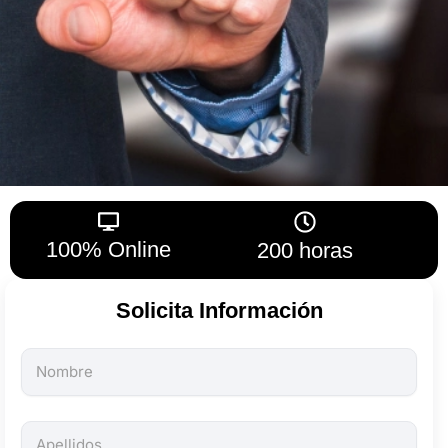
100% Online
200 horas
Solicita Información
Todos
los
campos
son