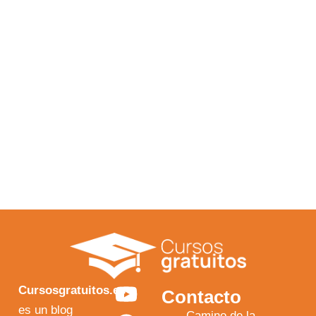
Y
F
I
X
Cursosgratuitos.es
Contacto
o
a
n
-
es un blog
Camino de la