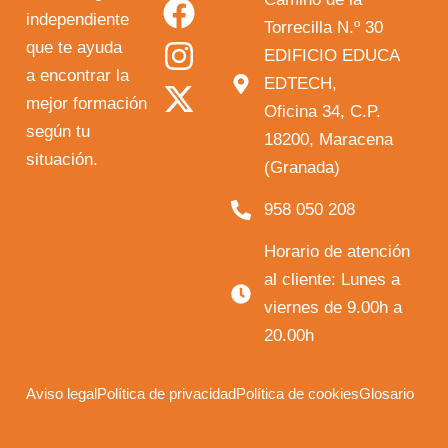
independiente
u
c
s
t
Torrecilla N.º 30
que te ayuda
t
e
t
w
EDIFICIO EDUCA
a encontrar la
EDTECH,
u
b
a
i
mejor formación
Oficina 34, C.P.
b
o
g
t
según tu
18200, Maracena
e
o
r
t
situación.
(Granada)
k
a
e
958 050 208
m
r
Horario de atención
al cliente: Lunes a
viernes de 9.00h a
20.00h
Aviso legal
Política de privacidad
Política de cookies
Glosario