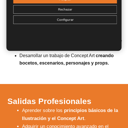
Ilustración y el Concept Art
.
Rechazar
Adquirir un conocimiento avanzado en el
dominio
de los lenguajes gráficos
Configurar
Dominar los
principales softwares
con los que
crear ilustraciones y Concept Art.
Aprender a
gestionar un proceso creativo
desde
las primeras ideas hasta el proyecto final.
Desarrollar un trabajo de Concept Art
creando
bocetos, escenarios, personajes y props.
Salidas Profesionales
Aprender sobre los
principios básicos de la
Ilustración y el Concept Art
.
Adquirir un conocimiento avanzado en el