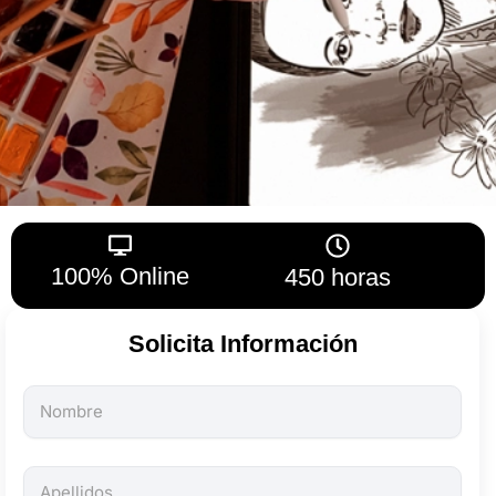
100% Online
450 horas
Solicita Información
Todos
los
campos
son