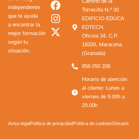
o
a
n
-
Camino de la
independiente
u
c
s
t
Torrecilla N.º 30
que te ayuda
t
e
t
w
EDIFICIO EDUCA
a encontrar la
EDTECH,
u
b
a
i
mejor formación
Oficina 34, C.P.
b
o
g
t
según tu
18200, Maracena
e
o
r
t
situación.
(Granada)
k
a
e
958 050 208
m
r
Horario de atención
al cliente: Lunes a
viernes de 9.00h a
20.00h
Aviso legal
Política de privacidad
Política de cookies
Glosario