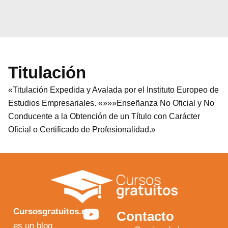
Titulación
«Titulación Expedida y Avalada por el Instituto Europeo de
Estudios Empresariales. «»»»Enseñanza No Oficial y No
Conducente a la Obtención de un Título con Carácter
Oficial o Certificado de Profesionalidad.»
Y
F
I
X
Cursosgratuitos.es
Contacto
es un blog