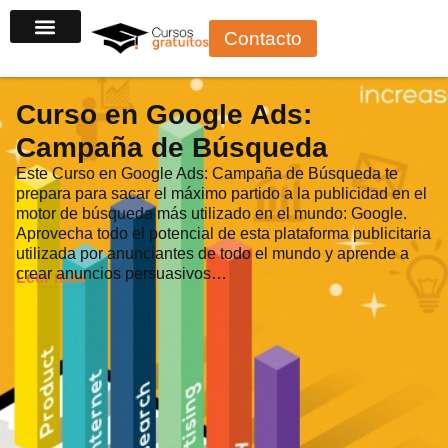
Ir
Contacto
al
contenido
Curso en Google Ads:
Campaña de Búsqueda
Este Curso en Google Ads: Campaña de Búsqueda te
prepara para sacar el máximo partido a la publicidad en el
motor de búsqueda más utilizado en el mundo: Google.
Aprovecha todo el potencial de esta plataforma publicitaria
utilizada por anunciantes de todo el mundo y aprende a
crear anuncios persuasivos…
Leer más