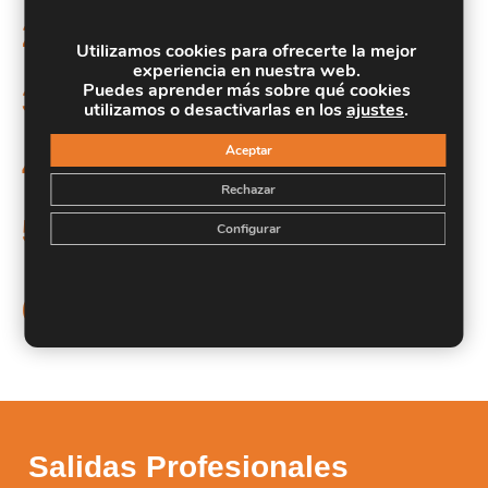
Generar anuncios que capten la atención del
2.
usuario.
Utilizamos cookies para ofrecerte la mejor
experiencia en nuestra web.
Seleccionar las palabras clave más acertadas para
Puedes aprender más sobre qué cookies
3.
utilizamos o desactivarlas en los
ajustes
.
tu negocio.
Aceptar
Configurar correctamente el sistema de pujas y
4.
conocer los diferentes tipos.
Rechazar
Utilizar el planificador de palabras clave para
5.
Configurar
conseguir nuevas ideas.
Manejar las herramientas de seguimiento y análisis
6.
de Google Ads para evaluar el rendimiento de las
campañas.
Salidas Profesionales