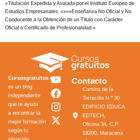
«Titulación Expedida y Avalada por el Instituto Europeo de
Estudios Empresariales. «»»»Enseñanza No Oficial y No
Conducente a la Obtención de un Título con Carácter
Oficial o Certificado de Profesionalidad.»
Y
F
I
X
Cursosgratuitos.es
Contacto
o
a
n
-
es un blog
Camino de la
independiente
u
c
s
t
Torrecilla N.º 30
que te ayuda
t
e
t
w
EDIFICIO EDUCA
a encontrar la
EDTECH,
u
b
a
i
mejor formación
Oficina 34, C.P.
b
o
g
t
según tu
18200, Maracena
e
o
r
t
situación.