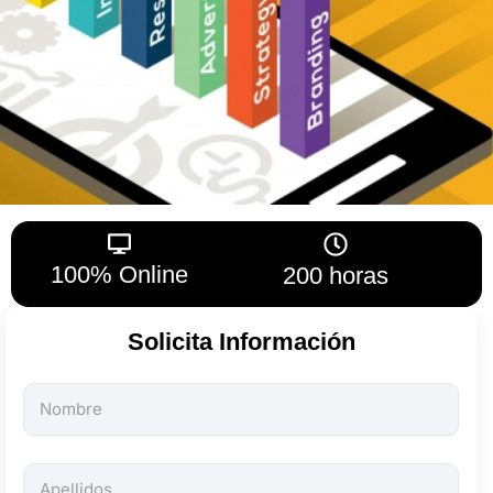
100% Online
200 horas
Solicita Información
Todos
los
campos
son