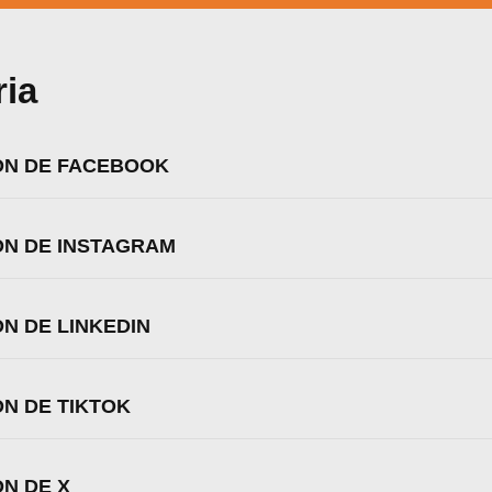
ria
IÓN DE FACEBOOK
IÓN DE INSTAGRAM
ÓN DE LINKEDIN
ÓN DE TIKTOK
zamos cookies para ofrecerte la mejor experiencia en nuestr
aprender más sobre qué cookies utilizamos o desactivarla
ÓN DE X
ajustes
.