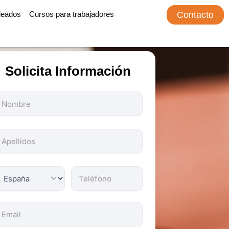
leados
Cursos para trabajadores
Contacto
Solicita Información
odos
os
ampos
on
bligatorios.