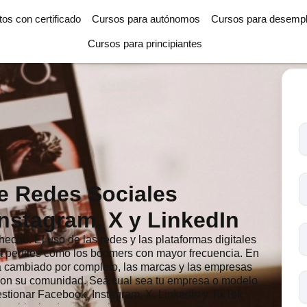
tos con certificado
Cursos para autónomos
Cursos para desemp
Cursos para principiantes
T
l
c
s
e Redes Sociales
o
nstagram, X y LinkedIn
echo. El uso de las redes y las plataformas digitales
 perfiles como los boomers con mayor frecuencia. En
a cambiado por completo, las marcas y las empresas
con su comunidad. Sea cual sea tu empresa o modelo
stionar Facebook, Instagram, X, Linkedin y TikTok