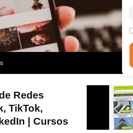
estableciendo estrategias orientadas a mejorar tu
ness School te ofrecemos una completa formación
el contenido actualizado.
as
 de Redes
, TikTok,
nkedIn | Cursos