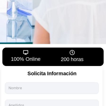
100% Online
200 horas
Solicita Información
Todos
los
campos
son