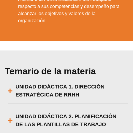
Puedes aprender más sobre qué cookies
respecto a sus competencias y desempeño para
2.
utilizamos o desactivarlas en los
ajustes
.
alcanzar los objetivos y valores de la
organización.
Aceptar
Rechazar
Configurar
Temario de la materia
UNIDAD DIDÁCTICA 1. DIRECCIÓN
ESTRATÉGICA DE RRHH
UNIDAD DIDÁCTICA 2. PLANIFICACIÓN
DE LAS PLANTILLAS DE TRABAJO