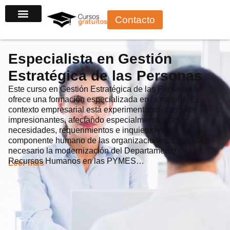
Ir
Contacto
al
contenido
Especialista en Gestión
Estratégica de las Personas
Este curso en Gestión Estratégica de las Personas le
ofrece una formación especializada en la materia. El
contexto empresarial está experimentando cambios
impresionantes, afectando especialmente a las
necesidades, requerimientos e inquietudes del
componente humano de las organizaciones. Esto, hace
necesario la modernización del Departamento de
Recursos Humanos en las PYMES…
Leer más