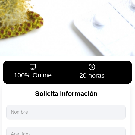
100% Online
20 horas
Solicita Información
Todos
los
campos
son