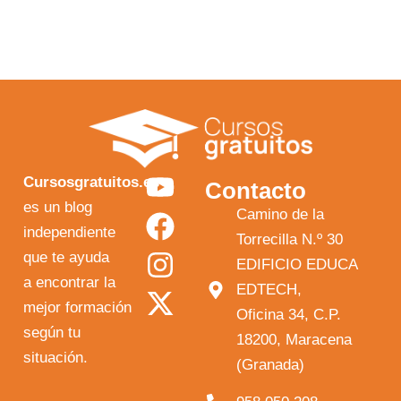
Y
F
I
X
Cursosgratuitos.es
Contacto
o
a
n
-
es un blog
Camino de la
independiente
u
c
s
t
Torrecilla N.º 30
que te ayuda
t
e
t
w
EDIFICIO EDUCA
a encontrar la
EDTECH,
u
b
a
i
mejor formación
Oficina 34, C.P.
b
o
g
t
según tu
18200, Maracena
e
o
r
t
situación.
(Granada)
k
a
e