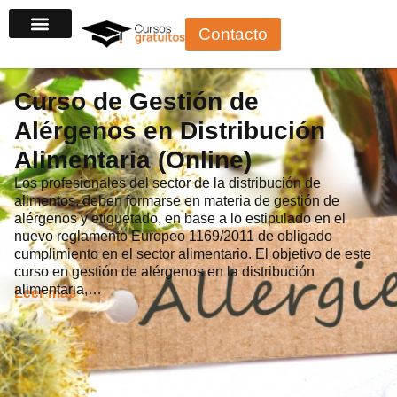
Ir
Contacto
al
contenido
Curso de Gestión de
Alérgenos en Distribución
Alimentaria (Online)
Los profesionales del sector de la distribución de
alimentos, deben formarse en materia de gestión de
alérgenos y etiquetado, en base a lo estipulado en el
nuevo reglamento Europeo 1169/2011 de obligado
cumplimiento en el sector alimentario. El objetivo de este
curso en gestión de alérgenos en la distribución
alimentaria,…
Leer más