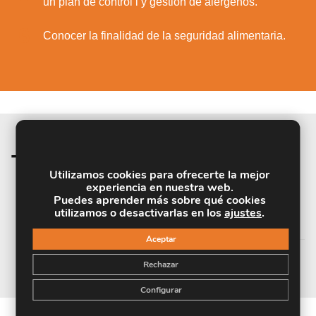
un plan de control l y gestión de alérgenos.
6.
Conocer la finalidad de la seguridad alimentaria.
Temario de la materia
Utilizamos cookies para ofrecerte la mejor
experiencia en nuestra web.
Puedes aprender más sobre qué cookies
MÓDULO 1. GESTIÓN DE ALÉRGENOS
utilizamos o desactivarlas en los
ajustes
.
EN LA DISTRIBUCIÓN ALIMENTARIA
Aceptar
Rechazar
Configurar