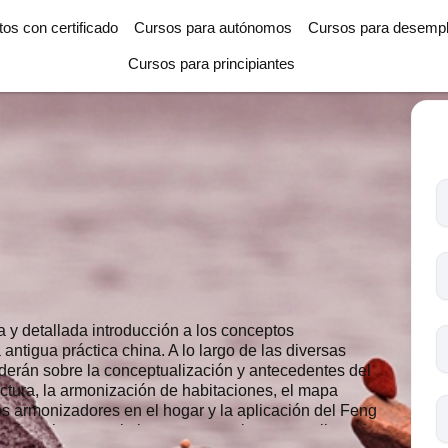
tos con certificado
Cursos para autónomos
Cursos para desemp
Cursos para principiantes
T
l
c
s
i
o
 y detallada introducción a los conceptos
antigua práctica china. A lo largo de las diversas
nderán sobre la conceptualización y antecedentes del
ectura, la armonización de habitaciones, el mapa
s armonizadores en el hogar y la aplicación del Feng
rciona los conocimientos necesarios para aplicar el