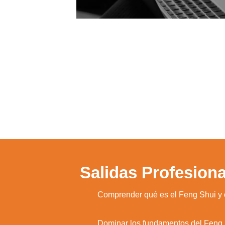
Salidas Profesiona
1.
Comprender qué es el Feng Shui y co
2.
Dominar los fundamentos del Feng Sh