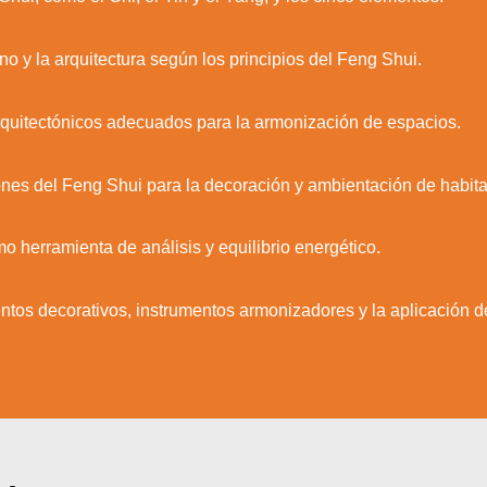
no y la arquitectura según los principios del Feng Shui.
 arquitectónicos adecuados para la armonización de espacios.
es del Feng Shui para la decoración y ambientación de habita
 herramienta de análisis y equilibrio energético.
ntos decorativos, instrumentos armonizadores y la aplicación d
zamos cookies para ofrecerte la mejor experiencia en nuestr
aprender más sobre qué cookies utilizamos o desactivarla
ajustes
.