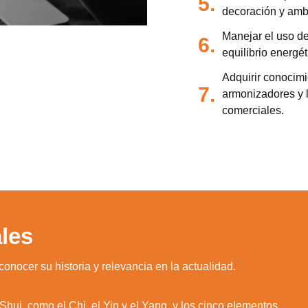
5.
decoración y ambi
Manejar el uso d
6.
equilibrio energét
Adquirir conocimi
7.
armonizadores y l
comerciales.
les
nocer su historia y relevancia en la actualidad.
ui, como el Chi, el Yin y el Yang, y los cinco elementos.