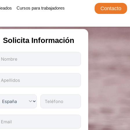
leados
Cursos para trabajadores
Contacto
Solicita Información
odos
os
ampos
on
bligatorios.