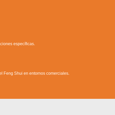
ciones específicas.
el Feng Shui en entornos comerciales.
a web.
s en los