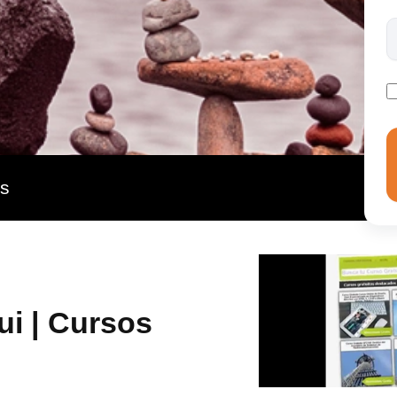
 armonía y el equilibrio en los espacios a través de
a Bagua.
as
i | Cursos