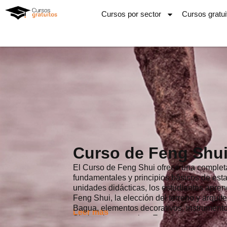
Ir
Cursos por sector
Cursos gratui
al
contenido
Curso de Feng Shu
El Curso de Feng Shui ofrece una completa
fundamentales y principios básicos de esta 
unidades didácticas, los estudiantes apre
Feng Shui, la elección del terreno y arquit
Bagua, elementos decorativos, instrumento
Leer más
Shui en los negocios. Esta formación propo